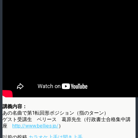
講義内容：
あの名曲で第1転回形ポジション（指のターン）
ゲスト受講生 ベリース 葛原先生（行政書士合格集中講
座
http://www.bellies.jp/
）
以前の投稿
カラオケ上手は聞き上手