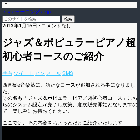
blog.eラーニング.co.jp
2013年1月16日 • コメントなし
ジャズ＆ポピュラーピアノ超
初心者コースのご紹介
共有
ツイート
ピン
メール
SMS
西直樹e音楽塾に、新たなコースが追加される事になりまし
た。
その名も「ジャズ＆ポピュラーピアノ超初心者コース」こち
らのシステム設定が完了し次第、順次販売開始となりますの
で、楽しみにお待ちください。
ここでは、その内容をちょっとだけご紹介いたします。