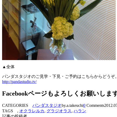
▲全体
パンダスタジオのご見学・下見・ご予約はこちらからどうぞ
http://pandastudio.tv/
Facebookページもよろしくお願いしま
CATEGORIES
パンダスタジオ
by.a.takeuchi
0
Comments
2012.0
TAGS ,
オクラレルカ
,
グラジオラス
,
ハラン
記事の投稿者