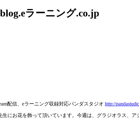
g.eラーニング.co.jp
tream配信、eラーニング収録対応パンダスタジオ
http://pandastudio
先生にお花を飾って頂いています。今週は、グラジオラス、ア