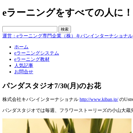
eラーニングをすべての人に！blo
運営：eラーニング専門企業（株）キバンインターナショナル
ホーム
eラーニングシステム
eラーニング教材
人気記事
お問合せ
パンダスタジオ7/30(月)のお花
株式会社キバンインターナショナル
http://www.kiban.jp/
のUs
パンダスタジオでは毎週、フラワーストーリーズの小山大蔵