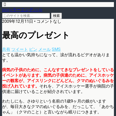
blog.eラーニング.co.jp
2009年12月11日 • コメントなし
最高のプレゼント
共有
ツイート
ピン
メール
SMS
とても温かい気持ちになって、涙が流れるビデオがありま
す。
病気の子供のために、こんなすてきなプレゼントをしている
イベントがあります。病気の子供達のために、アイスホッケ
ーの観客が、アイスリンクにどんどん、クマのぬいぐるみを
投げ入れています。
それを、アイスホッケー選手が病院の子
供達に届けていることが紹介されています。
わたしにも、さゆりという名前の1歳9ヶ月の娘がいます
が、毎日大きなクマのぬいぐるみを、だっこして、「あかち
ゃん」（クマのこと）と言いながら眠りにつきます。