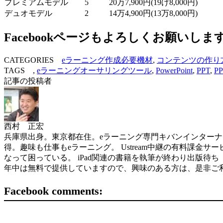
プレミアムモデル
5
20万7,900円(19げ8,000円)
デュオモデル
2
14万4,900円(13万8,000円)
Facebookページもよろしくお願いしま
CATEGORIES
eラーニング作成必要機材
,
コンテンツの作り
TAGS ,
eラーニングオーサリングツール
,
PowerPoint
,
PPT
,
PP
記事の投稿者
西村 正宏
兵庫県出身。東京都在住。eラーニング専門キバンインターナショナル( 
得。趣味も仕事もeラーニング。 Ustream中継の有料課金サービスを世界
なって困っている。 iPad関連の書籍を執筆が終わり出版待ち（ソフトバン
年中は無料で提供していますので、興味のある方は、是非ご
Facebook comments: