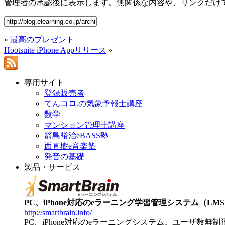
管理者の承認後に表示します。無関係な内容や、リンクだけ
«
最高のプレゼント
Hootsuite iPhone Appリリース
»
専用サイト
登録販売者
てんコロ.の気象予報士講座
数学
マンション管理士講座
箭島裕治eBASS塾
西直樹e音楽塾
発音の基礎
製品・サービス
PC、iPhone対応のeラーニング学習管理システム（LMS）【
http://smartbrain.info/
PC、iPhone対応のeラーニングシステム。ユーザ数無