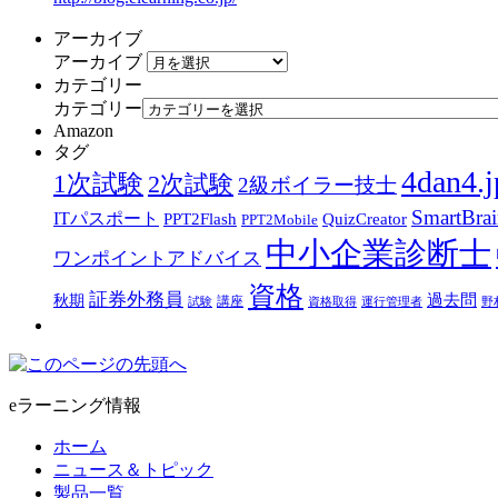
アーカイブ
アーカイブ
カテゴリー
カテゴリー
Amazon
タグ
4dan4.j
1次試験
2次試験
2級ボイラー技士
SmartBra
ITパスポート
PPT2Flash
QuizCreator
PPT2Mobile
中小企業診断士
ワンポイントアドバイス
資格
証券外務員
過去問
秋期
講座
試験
資格取得
運行管理者
野
eラーニング情報
ホーム
ニュース＆トピック
製品一覧