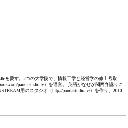
d、kindleを愛す。2つの大学院で、情報工学と経営学の修士号取
.com/pandastudio.tv）を運営。 英語がなぜか関西弁訛りに
スタジオ（http://pandastudio.tv/）を作り、2010