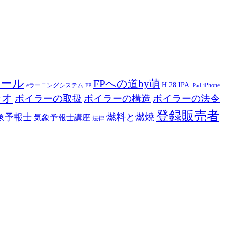
ツール
FPへの道by萌
H.28
IPA
eラーニングシステム
iPhone
FP
iPad
ジオ
ボイラーの取扱
ボイラーの構造
ボイラーの法令
登録販売者
燃料と燃焼
象予報士
気象予報士講座
法律