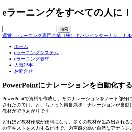
eラーニングをすべての人に！blo
運営：eラーニング専門企業（株）キバンインターナショナル
ホーム
eラーニングシステム
eラーニング教材
人気記事
お問合せ
PowerPointにナレーションを自動化す
PowerPointで資料を作成し、そのナレーションをノー
されたのでは、と、ちょっと興奮気味。ナレーションが自動につい
教材ができあがりです。
どれほど教材作成が便利になり、多くの教材が生み出されること
のテキストを入力するだけで、肉声感の高い自然なアナウン