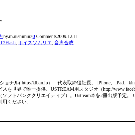
す
方
by.m.nishimura
0
Comments
2009.12.11
T2Flash
,
ボイスソムリエ
,
音声合成
http://kiban.jp） 代表取締役社長。 iPhone、iPa
で唯一提供。USTREAM用スタジオ（http://www.facebook
ククリエイティブ）。Ustream本を2冊出版予定。 USTREAM用の
利用ください。