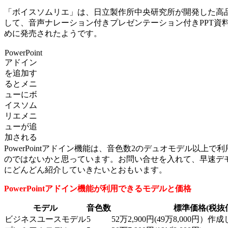
「ボイスソムリエ」は、日立製作所中央研究所が開発した高品位
して、音声ナレーション付きプレゼンテーション付きPPT資
めに発売されたようです。
PowerPoint
アドイン
を追加す
るとメニ
ューにボ
イスソム
リエメニ
ューが追
加される
PowerPointアドイン機能は、音色数2のデュオモデル以上で利用でき
のではないかと思っています。お問い合せを入れて、早速デ
にどんどん紹介していきたいとおもいます。
PowerPointアドイン機能が利用できるモデルと価格
モデル
音色数
標準価格(税抜
ビジネスユースモデル
5
52万2,900円(49万8,000円