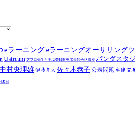
p
eラーニング
eラーニングオーサリング
Ustream
パンダスタ
in
アフロ先生と学ぶ登録販売者最短合格講座
中村央理雄
佐々木恭子
公表問題
伊藤亮太
気
宅建
村孝則