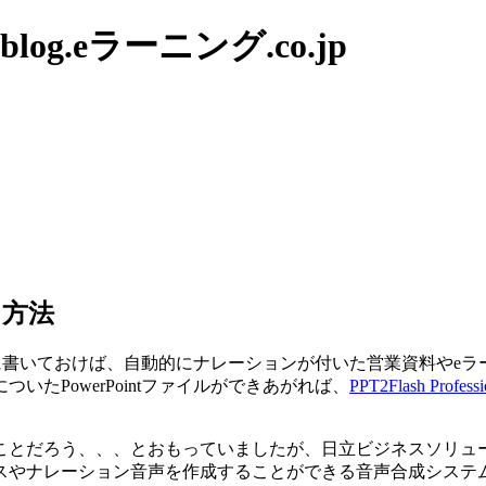
g.eラーニング.co.jp
る方法
ト部分に書いておけば、自動的にナレーションが付いた営業資料や
たPowerPointファイルができあがれば、
PPT2Flash Professi
だろう、、、とおもっていましたが、日立ビジネスソリューション
スやナレーション音声を作成することができる音声合成システ