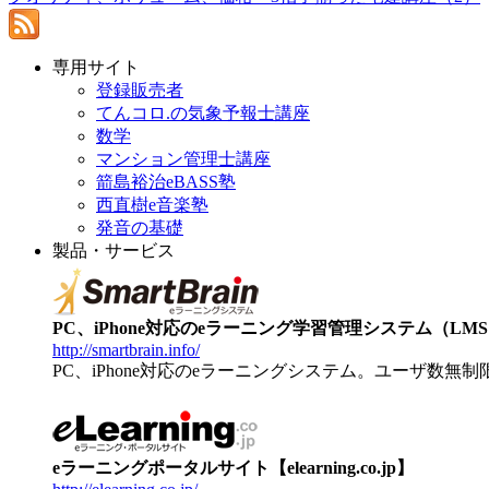
専用サイト
登録販売者
てんコロ.の気象予報士講座
数学
マンション管理士講座
箭島裕治eBASS塾
西直樹e音楽塾
発音の基礎
製品・サービス
PC、iPhone対応のeラーニング学習管理システム（LMS）【
http://smartbrain.info/
PC、iPhone対応のeラーニングシステム。ユーザ数無
eラーニングポータルサイト【elearning.co.jp】