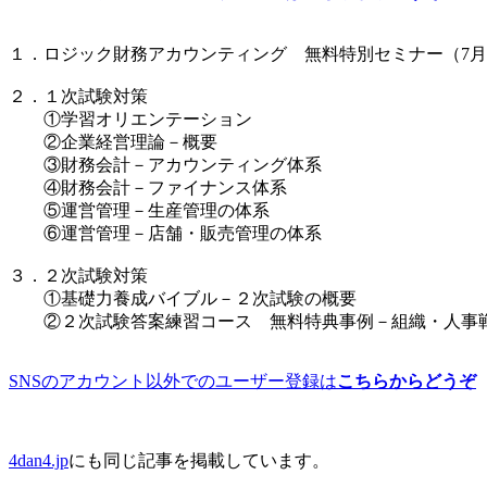
１．ロジック財務アカウンティング 無料特別セミナー（7
２．１次試験対策
①学習オリエンテーション
②企業経営理論－概要
③財務会計－アカウンティング体系
④財務会計－ファイナンス体系
⑤運営管理－生産管理の体系
⑥運営管理－店舗・販売管理の体系
３．２次試験対策
①基礎力養成バイブル－２次試験の概要
②２次試験答案練習コース 無料特典事例－組織・人事
SNSのアカウント以外でのユーザー登録は
こちらからどうぞ
4dan4.jp
にも同じ記事を掲載しています。