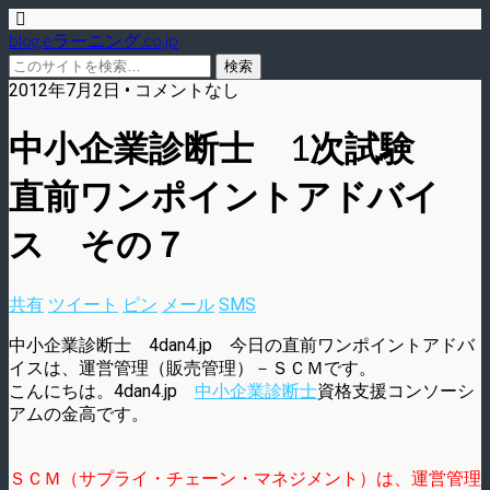
blog.eラーニング.co.jp
2012年7月2日 • コメントなし
中小企業診断士 1次試験
直前ワンポイントアドバイ
ス その７
共有
ツイート
ピン
メール
SMS
中小企業診断士 4dan4.jp 今日の直前ワンポイントアドバ
イスは、運営管理（販売管理）－ＳＣＭです。
こんにちは。4dan4.jp
中小企業診断士
資格支援コンソーシ
アムの金高です。
ＳＣＭ（サプライ・チェーン・マネジメント）は、運営管理