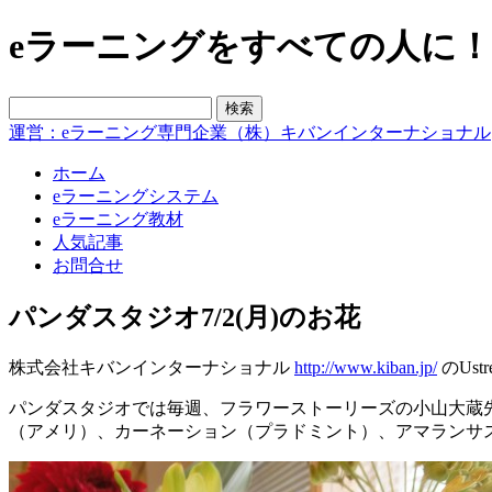
eラーニングをすべての人に！blo
運営：eラーニング専門企業（株）キバンインターナショナル
ホーム
eラーニングシステム
eラーニング教材
人気記事
お問合せ
パンダスタジオ7/2(月)のお花
株式会社キバンインターナショナル
http://www.kiban.jp/
のUs
パンダスタジオでは毎週、フラワーストーリーズの小山大蔵
（アメリ）、カーネーション（プラドミント）、アマランサ