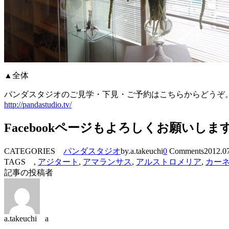
▲全体
パンダスタジオのご見学・下見・ご予約はこちらからどうぞ
http://pandastudio.tv/
Facebookページもよろしくお願いしま
CATEGORIES
パンダスタジオ
by.a.takeuchi
0
Comments
2012.0
TAGS ,
アジタート
,
アマランサス
,
アルストロメリア
,
カー
記事の投稿者
a.takeuchi a