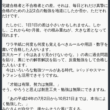
宅建合格者と不合格者との差。それは、毎日どれだけ真摯に
合格のための上記2点の勉強を地道にしたか否か。ただそれ
だけです。
たしかに、1日1日の差は小さいかもしれません。しか
し、これから4か月後。その積み重ねが、大きな差となって
現れます。
ワラ半紙に何度も何度も覚えるべきルールや用語・数字を
書いて合格した人がいます。
京大カード（今はあまり見かけないかな。）の表に過去問題
を貼り、裏にその解答解説を貼って、反復勉強をして合格し
た人もいます。
今はいろいろな勉強ツールがある時代。iパッドやスマー
トフォンも活用できそうですね。
「才能は有限。努力は無限。」
そう。やろうと思えば創意工夫・勉強は無限にできますね。
「あの平成24年の7月2日から10月21日までは、本当によ
く勉強した。」
みなさんが自分で、後からそうな風に言える。