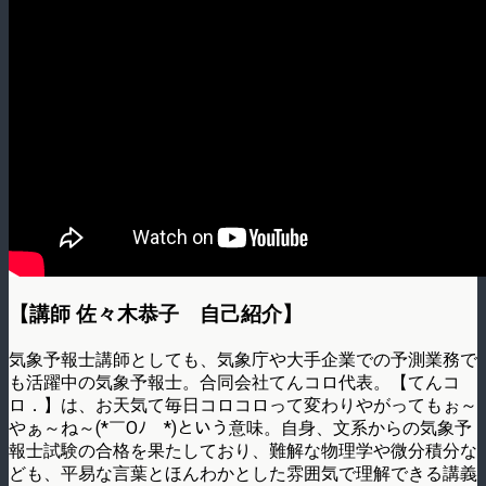
【講師 佐々木恭子 自己紹介】
気象予報士講師としても、気象庁や大手企業での予測業務で
も活躍中の気象予報士。合同会社てんコロ代表。【てんコ
ロ．】は、お天気て毎日コロコロって変わりやがってもぉ～
やぁ～ね～(*￣Oﾉ￣*)という意味。自身、文系からの気象予
報士試験の合格を果たしており、難解な物理学や微分積分な
ども、平易な言葉とほんわかとした雰囲気で理解できる講義