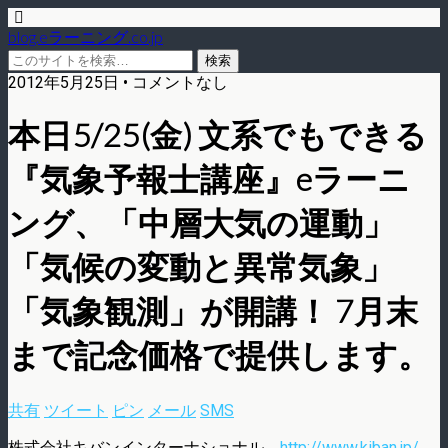
blog.eラーニング.co.jp
2012年5月25日 • コメントなし
本日5/25(金) 文系でもできる
『気象予報士講座』eラーニ
ング、「中層大気の運動」
「気候の変動と異常気象」
「気象観測」が開講！ 7月末
まで記念価格で提供します。
共有
ツイート
ピン
メール
SMS
株式会社キバンインターナショナル
http://www.kiban.jp/