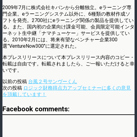
2009年7月に株式会社キバンから分離独立。eラーニング専
門企業。eラーニングシステム以外に、6種類の教材作成ソ
フトを発売。2700社にeラーニング関係の製品を提供してい
る。また、国内初の企業向け課金可能、会員限定可能インタ
ーネット生中継「ナマチューケー」サービスを提供してい
る。2010年2月には、将来有望なベンチャー企業300
選”VentureNow300″に選定された。
本プレスリリースについて本プレスリリース内容のコピー・
転載は自由です。転載されましたら、ご一報いただけると幸
いです。
以前の投稿
台風２号サンヴーくん
次の投稿
ロジック財務得点力アップセミナーに多くの意見
を頂戴しています！
Facebook comments: