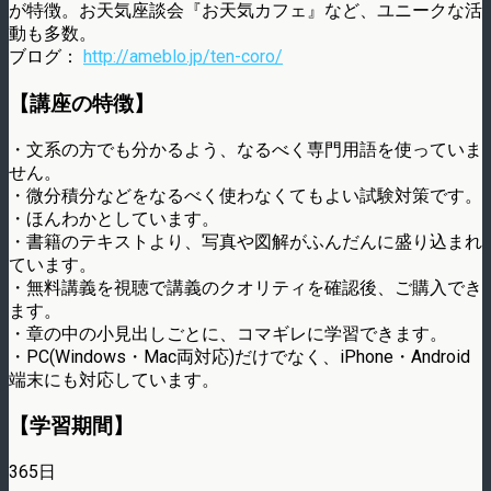
が特徴。お天気座談会『お天気カフェ』など、ユニークな活
動も多数。
ブログ：
http://ameblo.jp/ten-coro/
【講座の特徴】
・文系の方でも分かるよう、なるべく専門用語を使っていま
せん。
・微分積分などをなるべく使わなくてもよい試験対策です。
・ほんわかとしています。
・書籍のテキストより、写真や図解がふんだんに盛り込まれ
ています。
・無料講義を視聴で講義のクオリティを確認後、ご購入でき
ます。
・章の中の小見出しごとに、コマギレに学習できます。
・PC(Windows・Mac両対応)だけでなく、iPhone・Android
端末にも対応しています。
【学習期間】
365日