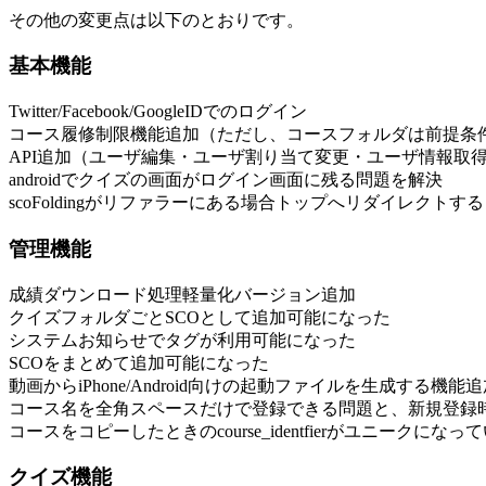
その他の変更点は以下のとおりです。
基本機能
Twitter/Facebook/GoogleIDでのログイン
コース履修制限機能追加（ただし、コースフォルダは前提条
API追加（ユーザ編集・ユーザ割り当て変更・ユーザ情報取
androidでクイズの画面がログイン画面に残る問題を解決
scoFoldingがリファラーにある場合トップへリダイレクトす
管理機能
成績ダウンロード処理軽量化バージョン追加
クイズフォルダごとSCOとして追加可能になった
システムお知らせでタグが利用可能になった
SCOをまとめて追加可能になった
動画からiPhone/Android向けの起動ファイルを生成する機能
コース名を全角スペースだけで登録できる問題と、新規登録
コースをコピーしたときのcourse_identfierがユニークにな
クイズ機能