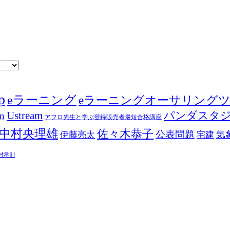
p
eラーニング
eラーニングオーサリング
Ustream
パンダスタ
in
アフロ先生と学ぶ登録販売者最短合格講座
中村央理雄
佐々木恭子
公表問題
伊藤亮太
気
宅建
村孝則