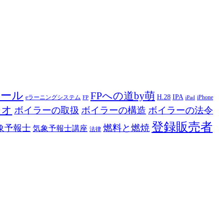
ツール
FPへの道by萌
H.28
IPA
eラーニングシステム
iPhone
FP
iPad
ジオ
ボイラーの取扱
ボイラーの構造
ボイラーの法令
登録販売者
燃料と燃焼
象予報士
気象予報士講座
法律