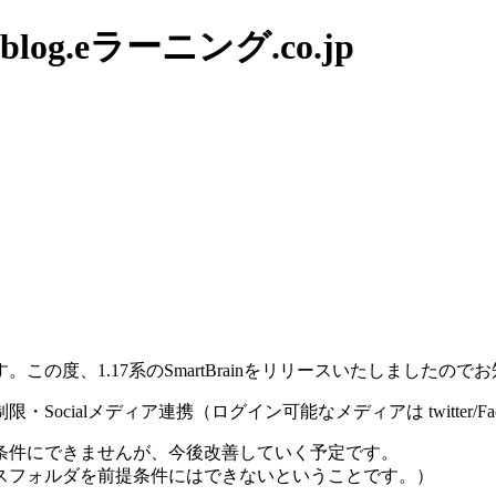
g.eラーニング.co.jp
の度、1.17系のSmartBrainをリリースいたしましたので
ialメディア連携（ログイン可能なメディアは twitter/Face
条件にできませんが、今後改善していく予定です。
スフォルダを前提条件にはできないということです。）