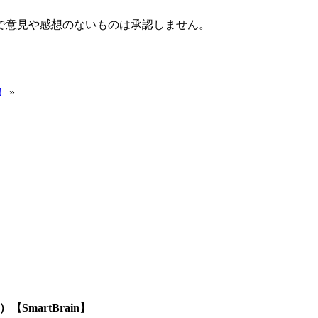
で意見や感想のないものは承認しません。
！
»
SmartBrain】