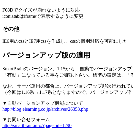
F08Dでクイズが崩れないように対応
iconiatabはiframeで表示するように変更
その他
IE6用のcssとIE7用cssを作成し、cssの個別対応を可能にした
バージョンアップ版の適用
SmartBrainのバージョン、1.15から、自動でバージ
「有効」になっている事をご確認下さい。標準の設定は、「
なお、サーバ運用の都合上、バージョンアップ順次行われて
（今回は1.16系→1.17系となりますので、バージョンア
▼自動バージョンアップ機能について
http://blog.elearning.co.jp/archives/26353.php
▼お問い合せフォーム
http://smartbrain.info/?page_id=1290