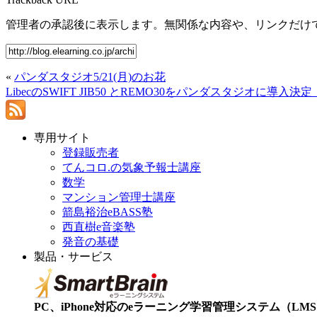
管理者の承認後に表示します。無関係な内容や、リンクだけ
«
パンダスタジオ5/21(月)のお花
LibecのSWIFT JIB50 とREMO30をパンダスタジオに導入決定
専用サイト
登録販売者
てんコロ.の気象予報士講座
数学
マンション管理士講座
箭島裕治eBASS塾
西直樹e音楽塾
発音の基礎
製品・サービス
PC、iPhone対応のeラーニング学習管理システム（LMS）【