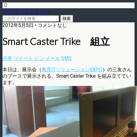
blog.eラーニング.co.jp
2012年5月5日 • コメントなし
Smart Caster Trike 組立
共有
ツイート
ピン
メール
SMS
本日は、展示会（
教育ITソリューションEXPO
）の三友さん
のブースで展示される、Smart Caster Trike を組み立ててい
ます。