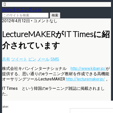
blog.eラーニング.co.jp
2012年4月12日 • コメントなし
LectureMAKERがIT Timesに紹
介されています
共有
ツイート
ピン
メール
SMS
株式会社キバンインターナショナル
http://www.kiban.jp/
が
提供する、思い通りのeラーニング教材を作成できる高機能
オーサリングツールLectureMAKER
http://lecturemaker.jp/
。
IT Times という韓国のeラーニング雑誌に掲載されまし
た。