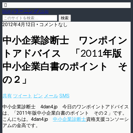
blog.eラーニング.co.jp
2012年4月12日 • コメントなし
中小企業診断士 ワンポイン
トアドバイス 「2011年版
中小企業白書のポイント そ
の２」
共有
ツイート
ピン
メール
SMS
中小企業診断士 4dan4.jp 今日のワンポイントアドバイス
は、「2011年版中小企業白書のポイント その２」です。
こんにちは。4dan4.jp
中小企業診断士
資格支援コンソーシ
アムの金高です。