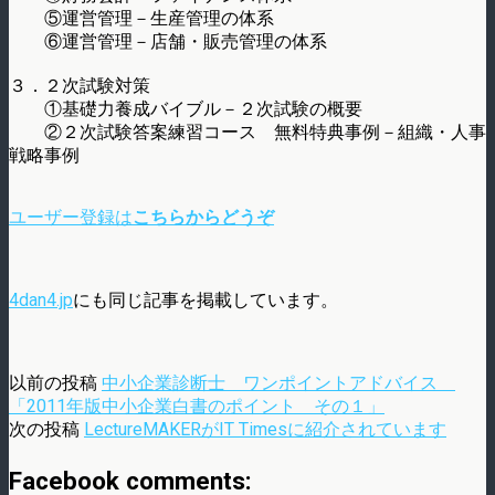
⑤運営管理－生産管理の体系
⑥運営管理－店舗・販売管理の体系
３．２次試験対策
①基礎力養成バイブル－２次試験の概要
②２次試験答案練習コース 無料特典事例－組織・人事
戦略事例
ユーザー登録は
こちらからどうぞ
4dan4.jp
にも同じ記事を掲載しています。
以前の投稿
中小企業診断士 ワンポイントアドバイス
「2011年版中小企業白書のポイント その１」
次の投稿
LectureMAKERがIT Timesに紹介されています
Facebook comments: