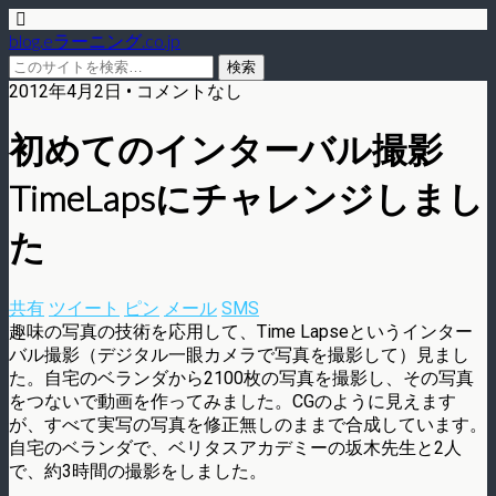
blog.eラーニング.co.jp
2012年4月2日 • コメントなし
初めてのインターバル撮影
TimeLapsにチャレンジしまし
た
共有
ツイート
ピン
メール
SMS
趣味の写真の技術を応用して、Time Lapseというインター
バル撮影（デジタル一眼カメラで写真を撮影して）見まし
た。自宅のベランダから2100枚の写真を撮影し、その写真
をつないで動画を作ってみました。CGのように見えます
が、すべて実写の写真を修正無しのままで合成しています。
自宅のベランダで、ベリタスアカデミーの坂木先生と2人
で、約3時間の撮影をしました。