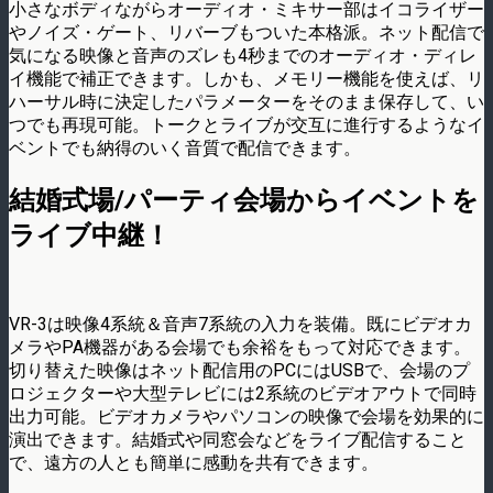
小さなボディながらオーディオ・ミキサー部はイコライザー
やノイズ・ゲート、リバーブもついた本格派。ネット配信で
気になる映像と音声のズレも4秒までのオーディオ・ディレ
イ機能で補正できます。しかも、メモリー機能を使えば、リ
ハーサル時に決定したパラメーターをそのまま保存して、い
つでも再現可能。トークとライブが交互に進行するようなイ
ベントでも納得のいく音質で配信できます。
結婚式場/パーティ会場からイベントを
ライブ中継！
VR-3は映像4系統＆音声7系統の入力を装備。既にビデオカ
メラやPA機器がある会場でも余裕をもって対応できます。
切り替えた映像はネット配信用のPCにはUSBで、会場のプ
ロジェクターや大型テレビには2系統のビデオアウトで同時
出力可能。ビデオカメラやパソコンの映像で会場を効果的に
演出できます。結婚式や同窓会などをライブ配信すること
で、遠方の人とも簡単に感動を共有できます。