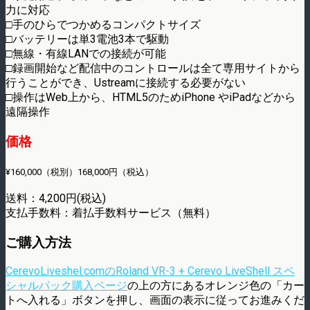
力に対応
□手のひらでつかめるコンパクトサイズ
□バッテリーは単3電池3本で駆動
□無線・有線LANでの接続が可能
□録画開始など配信中のコントロールは全て専用サイトから
行うことができ、Ustreamに接続する必要がない
□操作はWeb上から、HTML5のためiPhone やiPadなどから
遠隔操作
価格
¥160,000（税別）168,000円（税込）
送料：4,200円(税込)
支払手数料：着払手数料サービス（無料）
ご購入方法
CerevoLiveshel.comのRoland VR-3 + Cerevo LiveShell スペ
シャルパック購入ページ
の上の方にあるオレンジ色の「カー
トへ入れる」ボタンを押し、画面の表示に従ってお進みくだ