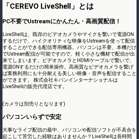
「CEREVO LiveShell」とは
PC不要でUstreamにかんたん・高画質配信！
LiveShellは、既存のビデオカメラやマイクを繋いで電源ON
するだけで、ハイクオリティな映像をUstreamを使って配信
することができる配信専用機器。パソコンは不要、本機だけ
でUstream配信が可能ですので、軽く小さな機材で配信が出
来てしまいます。ビデオカメラとHDMIケーブルで繋いで、
電源ONするだけの簡単操作。高画質なビデオカメラを繋げ
ば業務利用にも十分耐える美しい映像・音声を配信すること
ができます。 株式会社キバンインターナショナルは
LiveShellの販売代理店です。
(カメラは別売りとなります)
パソコンいらずで安定
大事なライブ配信の最中、パソコンや配信ソフトが不具合を
起こして苦労した経験はありませんか？LiveShellは長時間