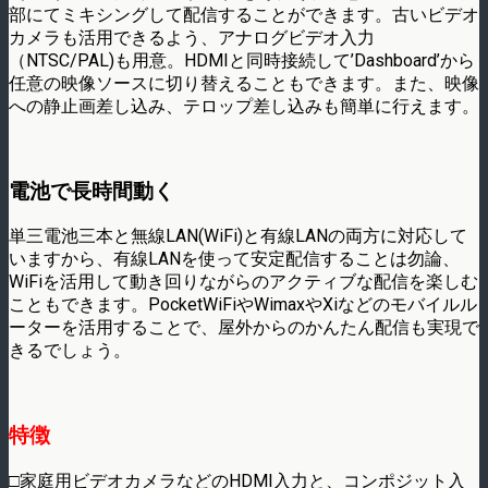
部にてミキシングして配信することができます。古いビデオ
カメラも活用できるよう、アナログビデオ入力
（NTSC/PAL)も用意。HDMIと同時接続して’Dashboard’から
任意の映像ソースに切り替えることもできます。また、映像
への静止画差し込み、テロップ差し込みも簡単に行えます。
電池で長時間動く
単三電池三本と無線LAN(WiFi)と有線LANの両方に対応して
いますから、有線LANを使って安定配信することは勿論、
WiFiを活用して動き回りながらのアクティブな配信を楽しむ
こともできます。PocketWiFiやWimaxやXiなどのモバイルル
ーターを活用することで、屋外からのかんたん配信も実現で
きるでしょう。
特徴
□家庭用ビデオカメラなどのHDMI入力と、コンポジット入