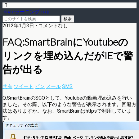
blog.eラーニング.co.jp
2012年1月3日 • コメントなし
FAQ:SmartBrainにYoutubeの
リンクを埋め込んだがIEで警
告が出る
共有
ツイート
ピン
メール
SMS
Q:SmartBrainのSCOとして、Youtubeの動画埋め込みを行い
ました。その際、以下のような警告が表示されます。回避方
法はありますか。なお、SmartBrainはhttpsで利用していま
す。