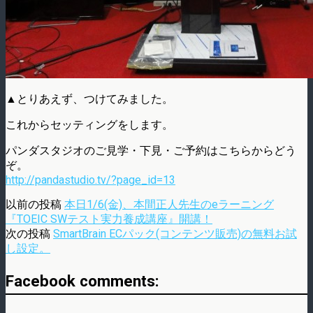
▲とりあえず、つけてみました。
これからセッティングをします。
パンダスタジオのご見学・下見・ご予約はこちらからどう
ぞ。
http://pandastudio.tv/?page_id=13
以前の投稿
本日1/6(金)、本間正人先生のeラーニング
『TOEIC SWテスト実力養成講座』開講！
次の投稿
SmartBrain ECパック(コンテンツ販売)の無料お試
し設定。
Facebook comments: