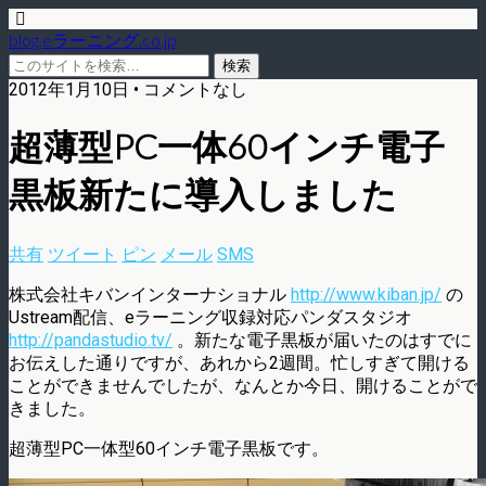
blog.eラーニング.co.jp
2012年1月10日 • コメントなし
超薄型PC一体60インチ電子
黒板新たに導入しました
共有
ツイート
ピン
メール
SMS
株式会社キバンインターナショナル
http://www.kiban.jp/
の
Ustream配信、eラーニング収録対応パンダスタジオ
http://pandastudio.tv/
。新たな電子黒板が届いたのはすでに
お伝えした通りですが、あれから2週間。忙しすぎて開ける
ことができませんでしたが、なんとか今日、開けることがで
きました。
超薄型PC一体型60インチ電子黒板です。