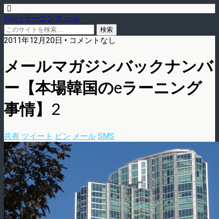
blog.eラーニング.co.jp
2011年12月20日 • コメントなし
メールマガジンバックナンバ
ー【本場韓国のeラーニング
事情】2
共有
ツイート
ピン
メール
SMS