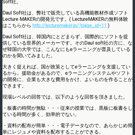
Soft社。
Daul Soft社は、弊社で販売している高機能教材作成ソフト
Lecture MAKERの開発元です。( LectureMAKERの無料体験
はこちらから
http://lecturemaker.jp/?page_id=11
)
Daul Soft社は、韓国内にとどまらず、国際的にソフトを提
供している世界的メーカーです。そのDaul soft社の方に、な
ぜ韓国の大学では、こんなにもeラーニングが普及している
のかを聞いてみました。
大きく捉えれば、国が政策としてeラーニングを支援してい
るから。援助金があるので、eラーニングシステムやソフト
の開発に、企業も大きな費用をかけ、よいものを作ることが
できます。
現場レベルの回答では、以下のような回答を頂きました。
・板書の時間が無駄・・・従来の授業では、黒板に板書をし
ている時間が多く、効率的でない。
・資料の配布が簡単・・・電子データなので、あらかじめ簡
単にレジュメや資料を配布することができる。