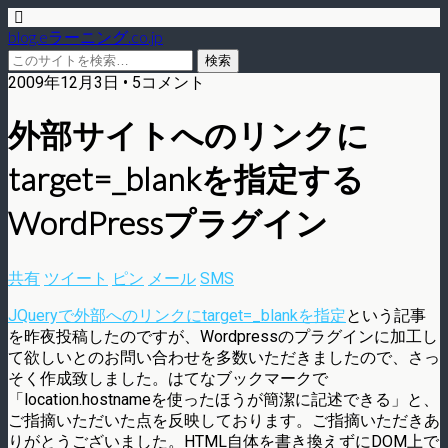
blog.eラーニング.co.jp
2009年12月3日 • 5コメント
外部サイトへのリンクに
target=_blankを指定する
WordPressプラグイン
共有
ツイート
ピン
メール
SMS
JQueryで外部へのリンクにtarget=_blankを指定
という記事
を昨夜投稿したのですが、Wordpressのプラグインに加工し
て欲しいとのお問い合わせを多数いただきましたので、さっ
そく作成致しました。はてなブックマークで
「location.hostnameを使ったほうが簡潔に記述できる」と、
ご指摘いただいた点を反映しております。ご指摘いただきあ
りがとうございました。HTML自体を書き換えずにDOM上で