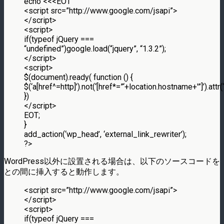
echo <<<EOT
<script src=”http://www.google.com/jsapi”>
</script>
<script>
if(typeof jQuery ===
“undefined”)google.load(“jquery”, “1.3.2”);
</script>
<script>
$(document).ready( function () {
$(‘a[href^=http]’).not(‘[href*=”‘+location.hostname+'”]’).attr(‘
})
</script>
EOT;
}
add_action(‘wp_head’, ‘external_link_rewriter’);
?>
WordPress以外に設置される場合は、以下のソースコードを
との間に挿入すると動作します。
<script src=”http://www.google.com/jsapi”>
</script>
<script>
if(typeof jQuery ===