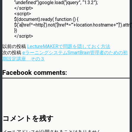
“undefined”)google.load(“jquery”, “1.3.2”);
</script>
<script>
$(document).ready( function () {
$(‘a[href^=http]’).not(‘[href*=”‘+location.hostname+'”]’).attr(‘
})
</script>
以前の投稿
LectureMAKERで問題を隠しておく方法
次の投稿
eラーニングシステムSmartBrain管理者のための初
期設定講座 その３
Facebook comments:
コメントを残す
メールアドレスが公開されることはありません。