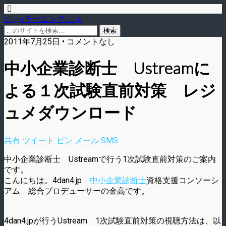
blog.eラーニング.co.jp
2011年7月25日 • コメントなし
中小企業診断士 Ustreamに
よる１次試験直前対策 レジ
ュメダウンロード
共有
ツイート
ピン
メール
SMS
中小企業診断士 Ustreamで行う1次試験直前対策のご案内
です。
こんにちは。4dan4.jp
中小企業診断士
資格支援コンソーシ
アム 総合プロデューサーの金高です。
4dan4.jpが行うUstream 1次試験直前対策の視聴方法は、以