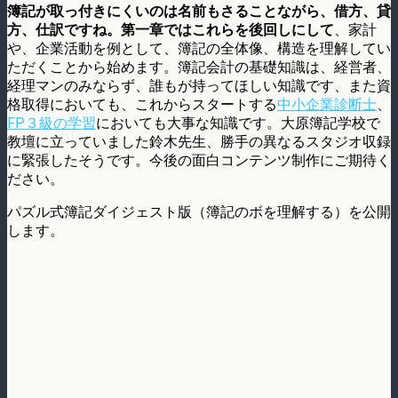
簿記が取っ付きにくいのは名前もさることながら、借方、貸
方、仕訳ですね。第一章ではこれらを後回しにして
、家計
や、企業活動を例として、簿記の全体像、構造を理解してい
ただくことから始めます。簿記会計の基礎知識は、経営者、
経理マンのみならず、誰もが持ってほしい知識です、また資
格取得においても、これからスタートする
中小企業診断士
、
FP３級の学習
においても大事な知識です。大原簿記学校で
教壇に立っていました鈴木先生、勝手の異なるスタジオ収録
に緊張したそうです。今後の面白コンテンツ制作にご期待く
ださい。
パズル式簿記ダイジェスト版（簿記のボを理解する）を公開
します。