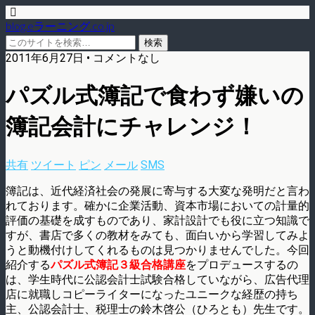
blog.eラーニング.co.jp
2011年6月27日 • コメントなし
パズル式簿記で食わず嫌いの
簿記会計にチャレンジ！
共有
ツイート
ピン
メール
SMS
簿記は、近代経済社会の発展に寄与する大変な発明だと言わ
れております。確かに企業活動、資本市場においての計量的
評価の基礎を成すものであり、家計設計でも役に立つ知識で
すが、書店で多くの教材をみても、面白いから学習してみよ
うと動機付けしてくれるものは見つかりませんでした。今回
紹介する
パズル式簿記３級合格講座
をプロデュースするの
は、学生時代に公認会計士試験合格していながら、広告代理
店に就職しコピーライターになったユニークな経歴の持ち
主、公認会計士、税理士の鈴木啓公（ひろとも）先生です。