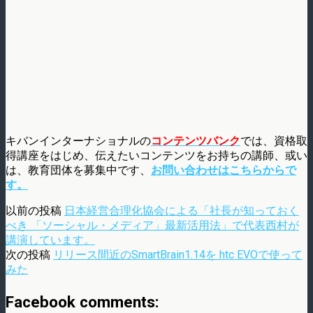
キバンインターナショナルの
コンテンツバンク
では、資格取
得講座をはじめ、伝えたいコンテンツをお持ちの講師、或い
は、教育団体を募集中です、
お問い合わせはこちらからで
す。
以前の投稿
日本経営合理化協会による「社長が知っておく
べき 「ソーシャル・メディア」最新活用法」で代表西村が
講演しています。
次の投稿
リリース間近のSmartBrain1.14を htc EVOで使って
みた
Facebook comments: