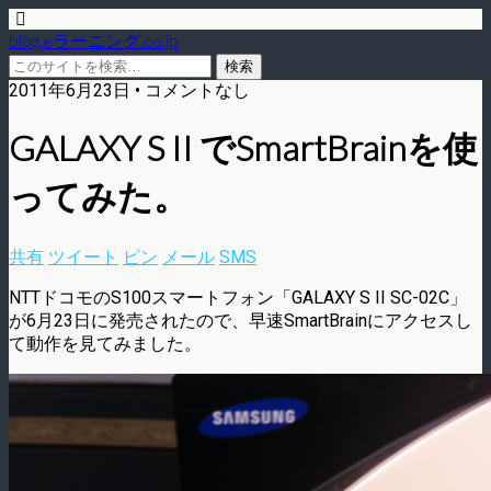
blog.eラーニング.co.jp
2011年6月23日 • コメントなし
GALAXY S II でSmartBrainを使
ってみた。
共有
ツイート
ピン
メール
SMS
NTTドコモのS100スマートフォン「GALAXY S II SC-02C」
が6月23日に発売されたので、早速SmartBrainにアクセスし
て動作を見てみました。