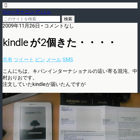
blog.eラーニング.co.jp
2009年11月26日 • コメントなし
kindle が2個きた・・・・
共有
ツイート
ピン
メール
SMS
こんにちは、キバンインターナショナルの這い寄る混沌、中
村おりおです。
注文していたkindleが届いたんですが