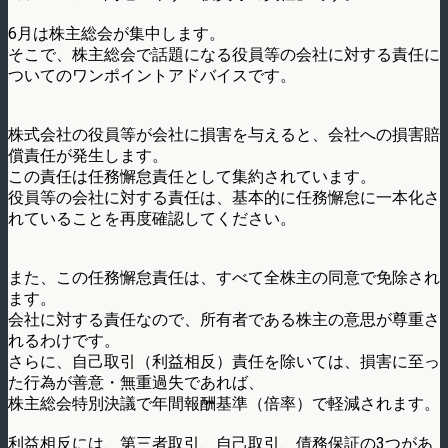
6月は株主総会が集中します。
そこで、株主総会で話題になる役員等の会社に対する責任に
ついてのワンポイントアドバイスです。
株式会社の役員等が会社に損害を与えると、会社への損害賠
償責任が発生します。
この責任は任務懈怠責任として集約されています。
役員等の会社に対する責任は、基本的に任務懈怠に一本化さ
れていることを再度確認してください。
また、この任務懈怠責任は、すべて全株主の同意で免除され
ます。
会社に対する責任なので、所有者である株主の意思が尊重さ
れるわけです。
さらに、自己取引（利益相反）責任を除いては、損害に至っ
た行為が善意・無重過失であれば、
株主総会特別決議で年間報酬基準（倍率）で軽減されます。
利益相反には、第三者取引、自己取引、債務保証の3つがあ