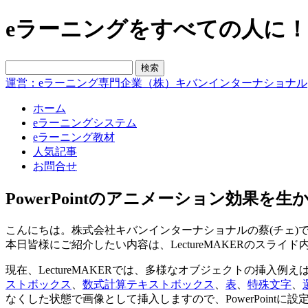
eラーニングをすべての人に！blo
運営：eラーニング専門企業（株）キバンインターナショナル
ホーム
eラーニングシステム
eラーニング教材
人気記事
お問合せ
PowerPointのアニメーション効果を生
こんにちは。株式会社キバンインターナショナルの蔡(チェ)
本日皆様にご紹介したい内容は、LectureMAKERのスライド内に
現在、LectureMAKERでは、多様なオブジェクトの挿入例え
ストボックス
、
数式計算テキストボックス
、
表
、
特殊文字
、
なくした状態で画像として挿入しますので、PowerPoin