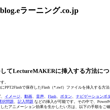
g.eラーニング.co.jp
かしてLectureMAKERに挿入する方法に
です。
PPT2Flashで保存したFlash（*.swf）ファイルを挿入する
ば、
イメージ
、
動画
、
音声
、
Flash
、
ボタン
、
ナビゲーションボ
選択問題
、
記入問題
などの挿入が可能です。その中で、Power
tに設定したアニメーション効果を生かしたい方は、以下の手順をご