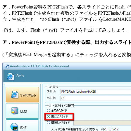
ア．PowerPoint資料をPPT2Flashで、各スライドごとにFla
イ．PPT2Flashで生成された複数のファイルをPPT2FlashのFl
ウ．生成された一つのFlash（*.swf）ファイル をLecture
では、まず、Flash（*.swf）ファイルを作成してみましょう。
ア．PowerPointをPPT2Flashで変換する際、出力す
(「変換後Flash Mergerを起動する」にチェックを入れると