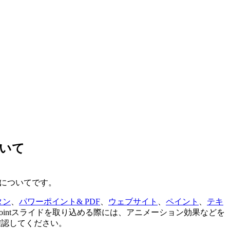
ついて
方法についてです。
タン
、
パワーポイント& PDF
、
ウェブサイト
、
ペイント
、
テキ
Pointスライドを取り込める際には、アニメーション効果などを
確認してください。