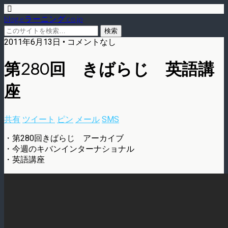
blog.eラーニング.co.jp
2011年6月13日 • コメントなし
第280回 きばらじ 英語講
座
共有
ツイート
ピン
メール
SMS
・第280回きばらじ アーカイブ
・今週のキバンインターナショナル
・英語講座