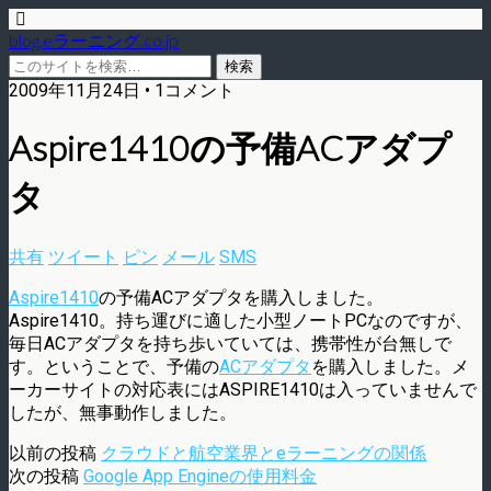
blog.eラーニング.co.jp
2009年11月24日 • 1コメント
Aspire1410の予備ACアダプ
タ
共有
ツイート
ピン
メール
SMS
Aspire1410
の予備ACアダプタを購入しました。
Aspire1410。持ち運びに適した小型ノートPCなのですが、
毎日ACアダプタを持ち歩いていては、携帯性が台無しで
す。ということで、予備の
ACアダプタ
を購入しました。メ
ーカーサイトの対応表にはASPIRE1410は入っていませんで
したが、無事動作しました。
以前の投稿
クラウドと航空業界とeラーニングの関係
次の投稿
Google App Engineの使用料金