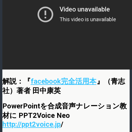
解説：『
facebook完全活用本
』（青志
社）著者 田中康英
PowerPointを合成音声ナレーション教
材に PPT2Voice Neo
http://ppt2voice.jp
/