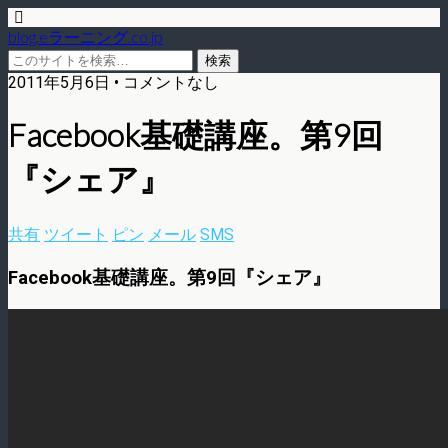
blog.eラーニング.co.jp
2011年5月6日 • コメントなし
Facebook基礎講座。第9回
『シェア』
共有
ツイート
ピン
メール
SMS
Facebook基礎講座。第9回『シェア』