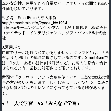
ムの安定性、使用できる容量など、クオリティの面でも高い
評価を頂いております。
※参考：SmartBrainの導入事例
http://smartbrain.info/?page_id=1934
（日本eラーニングコンソシアム、毛呂山町役場、株式会社
ユナイテッド・インテリジェンス、ソフトバンクBB株式会
社）
3.運用が楽
自前でサーバを持つ必要がありません。クラウドとは、「所
有よりも利用」の概念に根ざしているのです。SmartBrainで
は、1ヶ月、あるいは日割り計算など、お客のご都合に合わ
せられるよう、柔軟に対応させて頂いております。
世間で「クラウド」という言葉を使うとき、上記の意味の場
合の方が多いと思います。しかし実は、もうひとつ、見過ご
せないほど時代のトレンドになってきている意味がありま
す。
●「一人で学習」VS「みんなで学習」