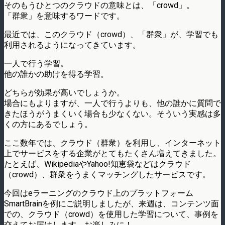
そのもうひとつのクラウドの意味とは、「crowd」。
「群衆」を意味するワードです。
最近では、このクラウド（crowd）、「群衆」が、学習でも
利用されるようになってきています。
一人で行う学習。
他の誰かの助けを得る学習。
どちらが効果が高いでしょうか。
場合にもよりますが、一人で行うよりも、他の誰かに質問で
きたほうがうまくいく場合も少なくない。そういう実感は多
くの方にあるでしょう。
ここ数年では、クラウド（群衆）を利用し、インターネット
上でサービスをする企業がとてもたくさん増えてきました。
たとえば、WikipediaやYahoo!知恵袋などはクラウド
（crowd）、群衆をうまくマッチングしたサービスです。
今回はeラーニングのクラウド上のプラットフォーム
SmartBrainを例にご説明しましたが、来週は、コンテンツ面
での、クラウド（crowd）を使用した学習について、事例を
交えてお届けします。お楽しみに！