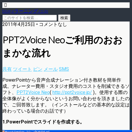
blog.eラーニング.co.jp
2011年4月25日 • コメントなし
PPT2Voice Neoご利用のおお
まかな流れ
共有
ツイート
ピン
メール
SMS
PowerPointから音声合成ナレーション付き教材を簡単作
成。ナレーター費用・スタジオ費用のコストを削減できるソ
フト、
PPT2Voice Neo
(
http://ppt2voice.jp/
)。使用する際の
全体像がよく分からないというお問い合わせを頂きましたの
で、ご回答致します。（インストールなどの基本的な設定は
終わっている場合のお話です）
1.PowerPointでスライドを作成する。