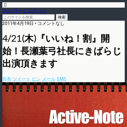
blog.eラーニング.co.jp
2011年4月19日 • コメントなし
4/21(木)『いいね！割』開
始！長瀬葉弓社長にきばらじ
出演頂きます
共有
ツイート
ピン
メール
SMS