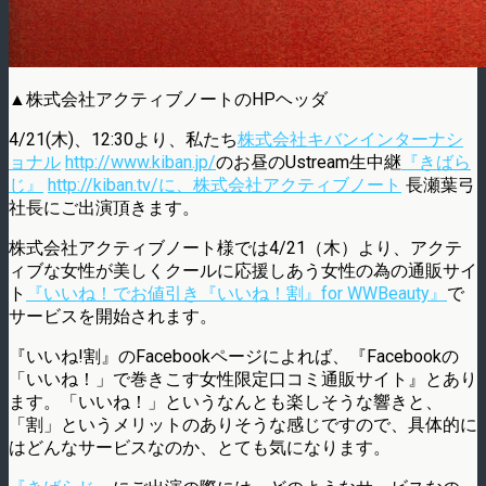
▲株式会社アクティブノートのHPヘッダ
4/21(木)、12:30より、私たち
株式会社キバンインターナシ
ョナル
http://www.kiban.jp/
のお昼のUstream生中継
『きばら
じ』
http://kiban.tv/
に、株式会社アクティブノート
長瀬葉弓
社長にご出演頂きます。
株式会社アクティブノート様では4/21（木）より、アクテ
ィブな女性が美しくクールに応援しあう女性の為の通販サイ
ト
『いいね！でお値引き『いいね！割』for WWBeauty』
で
サービスを開始されます。
『いいね!割』のFacebookページによれば、『Facebookの
「いいね！」で巻きこす女性限定口コミ通販サイト』とあり
ます。「いいね！」というなんとも楽しそうな響きと、
「割」というメリットのありそうな感じですので、具体的に
はどんなサービスなのか、とても気になります。