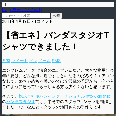
blog.eラーニング.co.jp
2011年4月19日 • 1コメント
【省エネ】パンダスタジオT
シャツできました！
共有
ツイート
ピン
メール
SMS
エンブレムデータ（演台のエンブレムなど、大きな物用）今
年の夏は、どんな風に過ごすことになるのだろう？エアコン
なしで、めちゃめちゃ暑いのでは？節電の予定から、今から
このように思っていらっしゃる方も少なくないと思います。
そこで、
株式会社キバンインターナショナル
http://kiban.jp
の
パンダスタジオ
では、半そでのスタッフTシャツを制作し
ました。な、なんとスタッフの池田さんの手作りです。