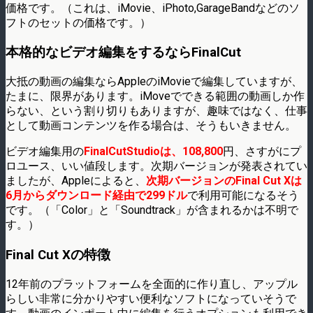
価格です。（これは、iMovie、iPhoto,GarageBandなどのソ
フトのセットの価格です。）
本格的なビデオ編集をするならFinalCut
大抵の動画の編集ならAppleのiMovieで編集していますが、
たまに、限界があります。iMoveでできる範囲の動画しか作
らない、という割り切りもありますが、趣味ではなく、仕事
として動画コンテンツを作る場合は、そうもいきません。
ビデオ編集用の
FinalCutStudioは、108,800
円、さすがにプ
ロユース、いい値段します。次期バージョンが発表されてい
ましたが、Appleによると、
次期バージョンのFinal Cut Xは
6月からダウンロード経由で299ドル
で利用可能になるそう
です。（「Color」と「Soundtrack」が含まれるかは不明で
す。）
Final Cut Xの特徴
12年前のプラットフォームを全面的に作り直し、アップル
らしい非常に分かりやすい便利なソフトになっていそうで