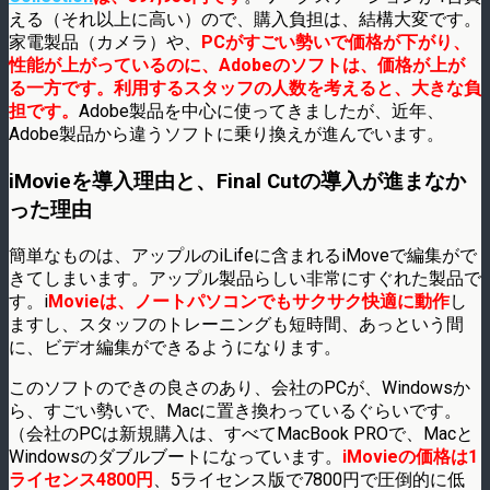
える（それ以上に高い）ので、購入負担は、結構大変です。
家電製品（カメラ）や、
PCがすごい勢いで価格が下がり、
性能が上がっているのに、Adobeのソフトは、価格が上が
る一方です。利用するスタッフの人数を考えると、大きな負
担です。
Adobe製品を中心に使ってきましたが、近年、
Adobe製品から違うソフトに乗り換えが進んでいます。
iMovieを導入理由と、Final Cutの導入が進まなか
った理由
簡単なものは、アップルのiLifeに含まれるiMoveで編集がで
きてしまいます。アップル製品らしい非常にすぐれた製品で
す。i
Movieは、ノートパソコンでもサクサク快適に動作
し
ますし、スタッフのトレーニングも短時間、あっという間
に、ビデオ編集ができるようになります。
このソフトのできの良さのあり、会社のPCが、Windowsか
ら、すごい勢いで、Macに置き換わっているぐらいです。
（会社のPCは新規購入は、すべてMacBook PROで、Macと
Windowsのダブルブートになっています。
iMovieの価格は1
ライセンス4800円
、5ライセンス版で7800円で圧倒的に低