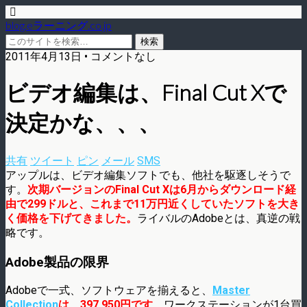
blog.eラーニング.co.jp
2011年4月13日 • コメントなし
ビデオ編集は、Final Cut Xで
決定かな、、、
共有
ツイート
ピン
メール
SMS
アップルは、ビデオ編集ソフトでも、他社を駆逐しそうで
す。
次期バージョンのFinal Cut Xは6月からダウンロード経
由で299ドルと、これまで11万円近くしていたソフトを大き
く価格を下げてきました。
ライバルのAdobeとは、真逆の戦
略です。
Adobe製品の限界
Adobeで一式、ソフトウェアを揃えると、
Master
Collection
は、397,950円です
。ワークステーションが1台買