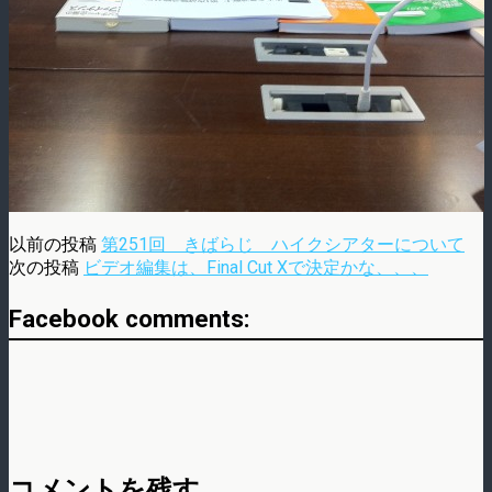
以前の投稿
第251回 きばらじ ハイクシアターについて
次の投稿
ビデオ編集は、Final Cut Xで決定かな、、、
Facebook comments:
コメントを残す