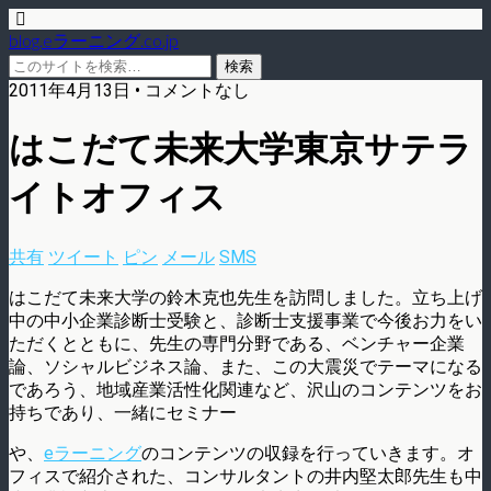
blog.eラーニング.co.jp
2011年4月13日 • コメントなし
はこだて未来大学東京サテラ
イトオフィス
共有
ツイート
ピン
メール
SMS
はこだて未来大学の鈴木克也先生を訪問しました。立ち上げ
中の中小企業診断士受験と、診断士支援事業で今後お力をい
ただくとともに、先生の専門分野である、ベンチャー企業
論、ソシャルビジネス論、また、この大震災でテーマになる
であろう、地域産業活性化関連など、沢山のコンテンツをお
持ちであり、一緒にセミナー
や、
eラーニング
のコンテンツの収録を行っていきます。オ
フィスで紹介された、コンサルタントの井内堅太郎先生も中