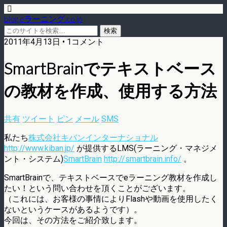
blog.eラーニング.co.jp
2011年4月13日 • 1コメント
SmartBrainでテキストベース
の教材を作成、使用する方法
共有
ツイート
ピン
メール
SMS
私たち
株式会社キバンインターナショナル
http://www.kiban.jp/
が提供するLMS(ラーニング・マネジメ
ント・システム)
SmartBrain
http://smartbrain.info/
。
SmartBrainで、テキストベースでeラーニング教材を作成し
たい！という問い合わせを頂くことがございます。
（これには、お客様の事情によりFlashや動画を使用したく
ないというケースがあるようです）。
今回は、その方法をご紹介致します。