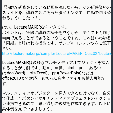
「講師が研修をしている動画を流しながら、その研修資料の
スライドを、講義内容にあったタイミングで、自動で切り替
わるようにしたい！」
はい。LectureMAKERならできます。
ポイントは、実際に講義の様子を見ながら、テキストも同じ
画面で見ることができるということですね。これはいわゆる
「同期」と呼ばれる機能です。サンプルコンテンツをご覧下
さい。
http://lecturemaker.jp/sample/LectureMAKER_Quiz02/Lectur
LectureMAKERは多様なマルチメディアオブジェクトを挿入
することが可能です。動画、画像、html、.pdf、あるい
は.doc(Word)、.xls(Excel)、.ppt(PowerPoint)などは
office2010まで対応、もちろん音声ファイルも挿入可能で
す。
マルチメディアオブジェクトを挿入できるだけでなく、自分
で作成したボタンとマルチメディアオブジェクトのアクショ
ン連携できるので、思い通りの教材を作成できます。以下に
具体例を見ていきましょう。