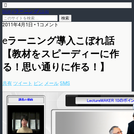
blog.eラーニング.co.jp
2011年4月1日 • 1コメント
eラーニング導入こぼれ話
【教材をスピーディーに作
る！思い通りに作る！】
共有
ツイート
ピン
メール
SMS