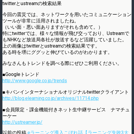
twitterとustreamの検索結果
今回の震災では、ネットワークを用いたコミュニケーション
ツールが非常に活用されましたね。
（いい面・悪い面ありますがそれも含めて。）
特にtwitterでは、様々な情報が飛び交っており、Ustreamで
もNHKなど放送局各社が放送するなど活躍していました。
上の画像はtwitterとustreamの検索結果です。
ある時を堺にググッと伸びているのがわかります。
みなさんもトレンドを調べる際にぜひご利用ください。
■Googleトレンド
http://www.google.co.jp/trends
■キバンインターナショナルオリジナルtwitterクライアント
http://blog.elearning.co.jp/archives/11714.php
■会員限定・課金機能付きネット生中継サービス ナマチュ
ーケー
http://ustreamer.jp/
以前の投稿
eラーニング導入こぼれ話【ラーニング失敗3大