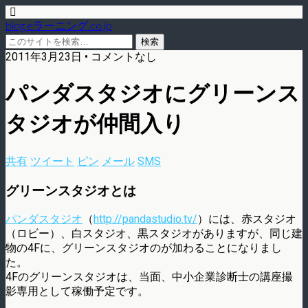
blog.eラーニング.co.jp
2011年3月23日 • コメントなし
パンダスタジオにグリーンス
タジオが仲間入り
共有
ツイート
ピン
メール
SMS
グリーンスタジオとは
パンダスタジオ
（
http://pandastudio.tv/
）には、赤スタジオ
（ロビー）、白スタジオ、黒スタジオがありますが、同じ建
物の4Fに、グリーンスタジオのが加わることになりまし
た。
4Fのグリーンスタジオは、当面、中小企業診断士の講座撮
影専用として稼働予定です。