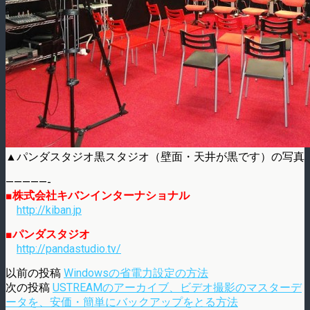
▲パンダスタジオ黒スタジオ（壁面・天井が黒です）の写真
—————-
■株式会社キバンインターナショナル
http://kiban.jp
■パンダスタジオ
http://pandastudio.tv/
以前の投稿
Windowsの省電力設定の方法
次の投稿
USTREAMのアーカイブ、ビデオ撮影のマスターデ
ータを、安価・簡単にバックアップをとる方法