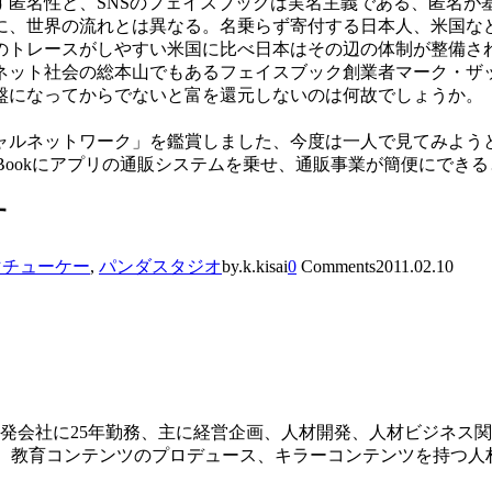
名性と、SNSのフェイスブックは実名主義である、匿名が基本
に、世界の流れとは異なる。名乗らず寄付する日本人、米国な
のトレースがしやすい米国に比べ日本はその辺の体制が整備さ
ネット社会の総本山でもあるフェイスブック創業者マーク・ザ
盤になってからでないと富を還元しないのは何故でしょうか。
ャルネットワーク」を鑑賞しました、今度は一人で見てみよう
e Bookにアプリの通販システムを乗せ、通販事業が簡便にでき
す
マチューケー
,
パンダスタジオ
by.k.kisai
0
Comments
2011.02.10
発会社に25年勤務、主に経営企画、人材開発、人材ビジネス関
した、教育コンテンツのプロデュース、キラーコンテンツを持つ