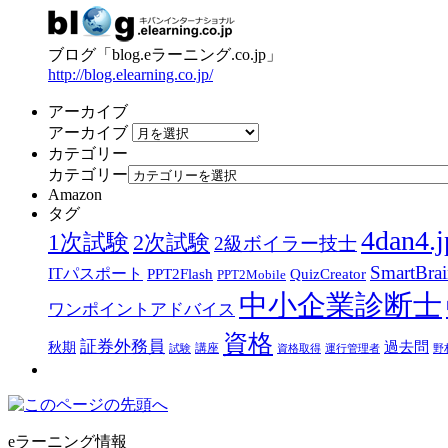
ブログ「blog.eラーニング.co.jp」
http://blog.elearning.co.jp/
アーカイブ
アーカイブ
カテゴリー
カテゴリー
Amazon
タグ
4dan4.j
1次試験
2次試験
2級ボイラー技士
SmartBra
ITパスポート
PPT2Flash
QuizCreator
PPT2Mobile
中小企業診断士
ワンポイントアドバイス
資格
証券外務員
過去問
秋期
講座
試験
資格取得
運行管理者
野
eラーニング情報