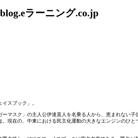
g.eラーニング.co.jp
ェイスブック」。
ガーマスク」の主人公伊達直人を名乗る人から、恵まれない子
は。現在の、中東における民主化運動の大きなエンジンのひと