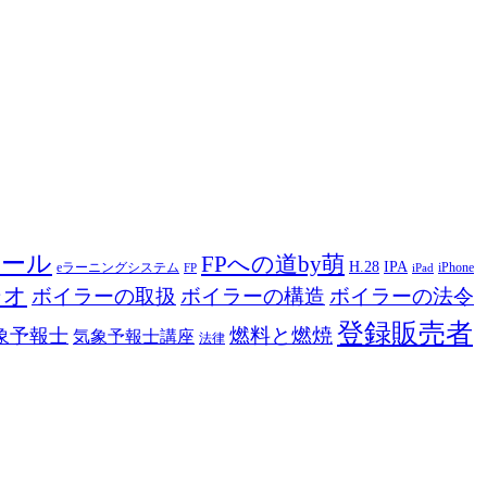
ツール
FPへの道by萌
H.28
IPA
eラーニングシステム
iPhone
FP
iPad
ジオ
ボイラーの取扱
ボイラーの構造
ボイラーの法令
登録販売者
燃料と燃焼
象予報士
気象予報士講座
法律