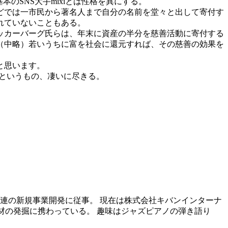
のSNS大手mixiとは性格を異にする。
どでは一市民から著名人まで自分の名前を堂々と出して寄付す
れていないこともある。
ッカーバーグ氏らは、年末に資産の半分を慈善活動に寄付する
（中略）若いうちに富を社会に還元すれば、その慈善の効果を
と思います。
るというもの、凄いに尽きる。
連の新規事業開発に従事。 現在は株式会社キバンインターナ
人材の発掘に携わっている。 趣味はジャズピアノの弾き語り