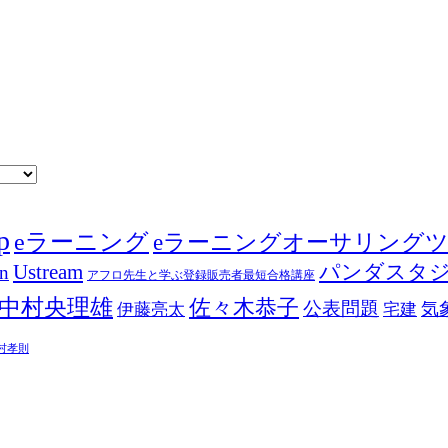
p
eラーニング
eラーニングオーサリング
Ustream
パンダスタ
in
アフロ先生と学ぶ登録販売者最短合格講座
中村央理雄
佐々木恭子
公表問題
伊藤亮太
気
宅建
村孝則