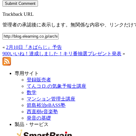
Trackback URL
管理者の承認後に表示します。無関係な内容や、リンクだけ
«
2月10日『きばらじ』予告
900いいね！達成しました！キリ番抽選プレゼント発表
»
専用サイト
登録販売者
てんコロ.の気象予報士講座
数学
マンション管理士講座
箭島裕治eBASS塾
西直樹e音楽塾
発音の基礎
製品・サービス