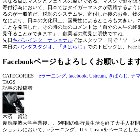
異なる点はマスクとフェイスの違いである。マスクで顔を隠す匿
寄付行為において、日本ではタイガーマスクが活躍するよう
るのが一般的だ。税制のシステムや、寄付した後のお金、物
なにより、日本の文化風土、国民性によるところも大きい。
ことを発表した。その時の氏のコメントは「自分の人生の終
見守ることができます」。創業者の意見は明快ですね。
先日
キバンインターナショナル
ではスタッフ一同で「ソーシ
本日の
パンダスタジオ
、
「きばらじ」
でのトピックは、Fac
Facebookページもよろしくお願いしま
CATEGORIES
eラーニング
,
facebook
,
Ustream
,
きばらじ
,
ナ
TAGS
記事の投稿者
木済 賢治
慶應義塾大学卒業後、、5年間の銀行員生活を経て大手人材開
ショナルにおいて、eラーニング、Uｓｔreamをベースと