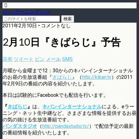
blog.eラーニング.co.jp
2011年2月10日 • コメントなし
2月10日『きばらじ』予告
共有
ツイート
ピン
メール
SMS
月曜から金曜まで12：30からのキバンインターナショナル
のお昼の生放送番組『
きばらじ
』（
http://kiban.tv
）の2011
年2月9日の番組の内容を紹介いたします。
本日は試験的にFacebookでも配信を行います。
『
きばらじ
』
は、
キバンインターナショナル
による、eラー
ニング・ネット生中継など、さまざまな情報を提供するお昼
の気の抜ける生放送番組です。
パンダスタジオ
（
http://pandastudio.tv/
）で配信予定の最新
の番組情報を紹介いたします。