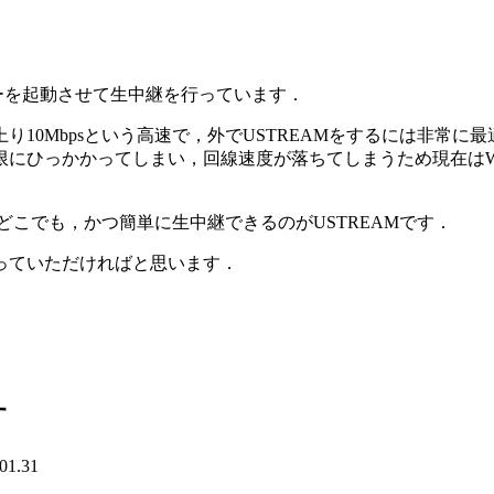
ターを起動させて生中継を行っています．
s,上り10Mbpsという高速で，外でUSTREAMをするには非
にひっかかってしまい，回線速度が落ちてしまうため現在はWi
どこでも，かつ簡単に生中継できるのがUSTREAMです．
っていただければと思います．
す
01.31