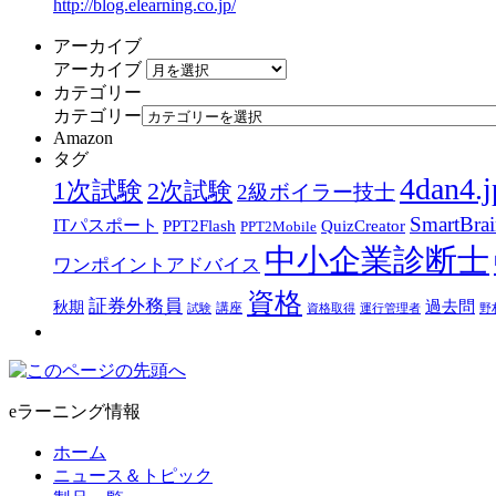
http://blog.elearning.co.jp/
アーカイブ
アーカイブ
カテゴリー
カテゴリー
Amazon
タグ
4dan4.j
1次試験
2次試験
2級ボイラー技士
SmartBra
ITパスポート
PPT2Flash
QuizCreator
PPT2Mobile
中小企業診断士
ワンポイントアドバイス
資格
証券外務員
過去問
秋期
講座
試験
資格取得
運行管理者
野
eラーニング情報
ホーム
ニュース＆トピック