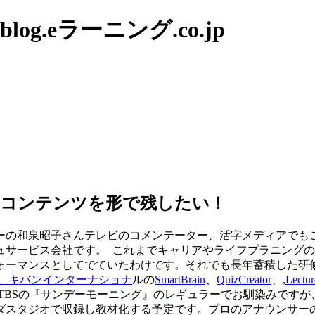
g.eラーニング.co.jp
、コンテンツを形で残したい！
ーの和泉昭子さんテレビのコメンテーター、活字メディアでも
ュサービス会社です。 これまでキャリアやライフプラニング
ォーマンスとしてでていたわけです。それでも長年蓄積した研
、キバンインターナショナ
ルの
SmartBrain
、
QuizCreator
、
,Lectu
TBSの『サンデーモーニング』のレギュラーでお馴染みです
ダスタジオで収録し教材化する予定です。プロのアナウンサー