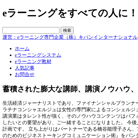
eラーニングをすべての人に！blo
運営：eラーニング専門企業（株）キバンインターナショナル
ホーム
eラーニングシステム
eラーニング教材
人気記事
お問合せ
蓄積された膨大な講師、講演ノウハウ
生活経済ジャーナリストであり、ファイナンシャルプランナ
ラチナコンシャエルジュは女性の専門家によるコンシェルジ
講演業はタレント性が強く、そのノウハウコンテンツはパフ
したいとの要望があり、ご一緒することになりました。 今後
計画です。 立ち上がりはパートナーである橋谷能理子さん、
のためのビジネストーキングコミュニケーション術』をパン