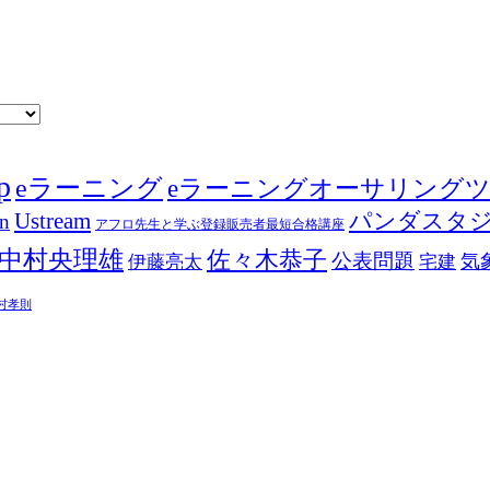
p
eラーニング
eラーニングオーサリング
Ustream
パンダスタ
in
アフロ先生と学ぶ登録販売者最短合格講座
中村央理雄
佐々木恭子
公表問題
伊藤亮太
気
宅建
村孝則