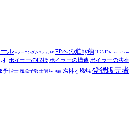
ツール
FPへの道by萌
H.28
IPA
eラーニングシステム
iPhone
FP
iPad
ジオ
ボイラーの取扱
ボイラーの構造
ボイラーの法令
登録販売者
燃料と燃焼
象予報士
気象予報士講座
法律