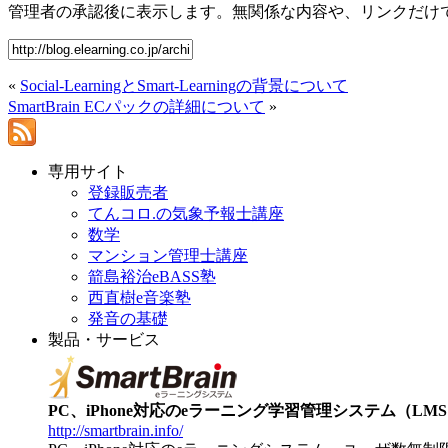
管理者の承認後に表示します。無関係な内容や、リンクだけ
«
Social-LearningとSmart-Learningの背景について
SmartBrain ECパックの詳細について
»
専用サイト
登録販売者
てんコロ.の気象予報士講座
数学
マンション管理士講座
箭島裕治eBASS塾
西直樹e音楽塾
発音の基礎
製品・サービス
PC、iPhone対応のeラーニング学習管理システム（LMS）【
http://smartbrain.info/