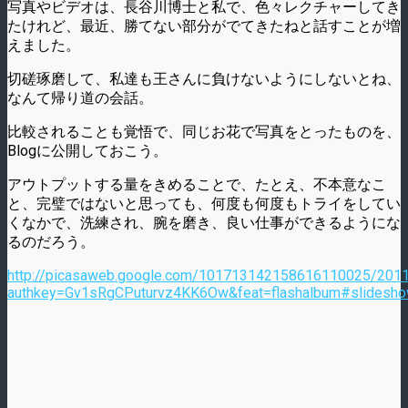
写真やビデオは、長谷川博士と私で、色々レクチャーしてき
たけれど、最近、勝てない部分がでてきたねと話すことが増
えました。
切磋琢磨して、私達も王さんに負けないようにしないとね、
なんて帰り道の会話。
比較されることも覚悟で、同じお花で写真をとったものを、
Blogに公開しておこう。
アウトプットする量をきめることで、たとえ、不本意なこ
と、完璧ではないと思っても、何度も何度もトライをしてい
くなかで、洗練され、腕を磨き、良い仕事ができるようにな
るのだろう。
http://picasaweb.google.com/101713142158616110025/201
authkey=Gv1sRgCPuturvz4KK6Ow&feat=flashalbum#slides