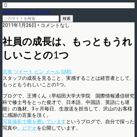
blog.eラーニング.co.jp
2011年1月26日 • コメントなし
社員の成長は、もっともうれ
しいことの1つ
共有
ツイート
ピン
メール
SMS
スタッフの成長を見ること、実感することは経営者として、
もっともうれしいことの1つ。
ブログで、王博くん（早稲田大学大学院 国際情報通信研究
科で修士号をとった俊才で、日本語、中国語、英語にも堪
能）の逸材。3ヶ月毎日、生放送を担当して、沢山のお客様
に感謝の言葉を頂く。
写真撮影で腕を磨いています
というブログで、自分で採った
写真や
、ビデオ
を公開しています。