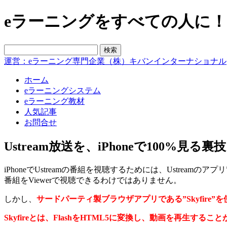
eラーニングをすべての人に！blo
運営：eラーニング専門企業（株）キバンインターナショナル
ホーム
eラーニングシステム
eラーニング教材
人気記事
お問合せ
Ustream放送を、iPhoneで100%見る裏技
iPhoneでUstreamの番組を視聴するためには、Ustreamのア
番組をViewerで視聴できるわけではありません。
しかし、
サードパーティ製ブラウザアプリである”Skyfire”を
Skyfireとは、FlashをHTML5に変換し、動画を再生すること