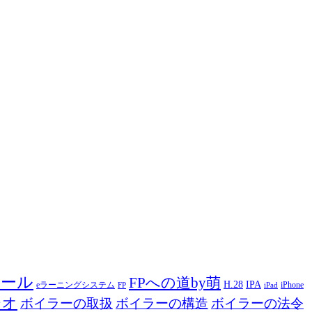
ツール
FPへの道by萌
H.28
IPA
eラーニングシステム
iPhone
FP
iPad
ジオ
ボイラーの取扱
ボイラーの構造
ボイラーの法令