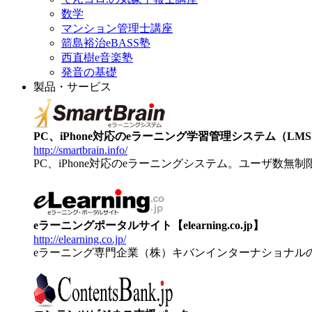
数学
マンション管理士講座
箭島裕治eBASS塾
西直樹e音楽塾
発音の基礎
製品・サービス
PC、iPhone対応のeラーニング学習管理システム（LMS）【
http://smartbrain.info/
PC、iPhone対応のeラーニングシステム。ユーザ数無
eラーニングポータルサイト【elearning.co.jp】
http://elearning.co.jp/
eラーニング専門企業（株）キバンインターナショナル