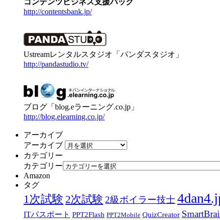
コンテンツビジネス支援パック
http://contentsbank.jp/
Ustreamレンタルスタジオ「パンダスタジオ」
http://pandastudio.tv/
ブログ「blog.eラーニング.co.jp」
http://blog.elearning.co.jp/
アーカイブ
アーカイブ
カテゴリー
カテゴリー
Amazon
タグ
4dan4.j
1次試験
2次試験
2級ボイラー技士
SmartBra
ITパスポート
PPT2Flash
QuizCreator
PPT2Mobile