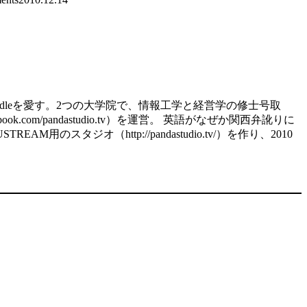
d、kindleを愛す。2つの大学院で、情報工学と経営学の修士号取
.com/pandastudio.tv）を運営。 英語がなぜか関西弁訛りに
スタジオ（http://pandastudio.tv/）を作り、2010