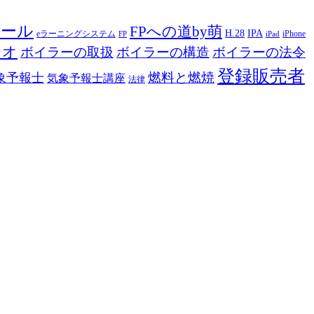
ツール
FPへの道by萌
H.28
IPA
eラーニングシステム
iPhone
FP
iPad
ジオ
ボイラーの取扱
ボイラーの構造
ボイラーの法令
登録販売者
燃料と燃焼
象予報士
気象予報士講座
法律