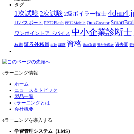
タグ
4dan4.j
1次試験
2次試験
2級ボイラー技士
SmartBra
ITパスポート
PPT2Flash
QuizCreator
PPT2Mobile
中小企業診断士
ワンポイントアドバイス
資格
証券外務員
過去問
秋期
講座
試験
資格取得
運行管理者
野
eラーニング情報
ホーム
ニュース＆トピック
製品一覧
eラーニングとは
会社概要
eラーニングを導入する
学習管理システム（LMS）