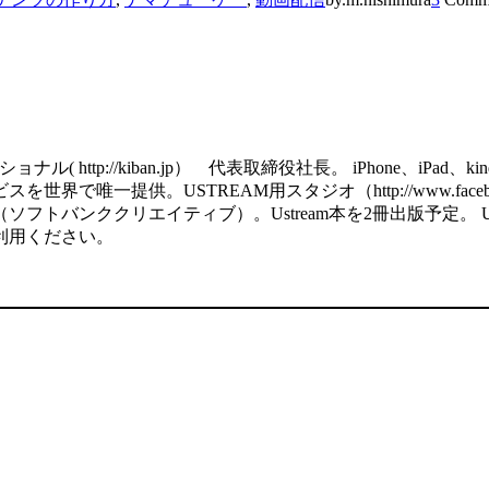
http://kiban.jp） 代表取締役社長。 iPhone、iPa
で唯一提供。USTREAM用スタジオ（http://www.facebook
ククリエイティブ）。Ustream本を2冊出版予定。 USTREAM用の
利用ください。