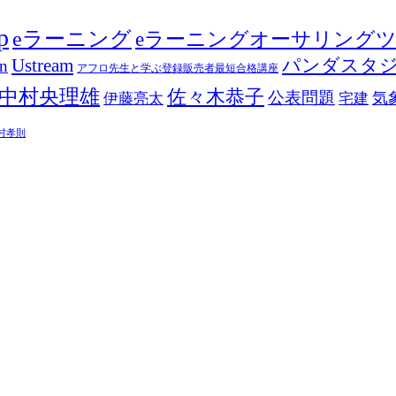
p
eラーニング
eラーニングオーサリング
Ustream
パンダスタ
in
アフロ先生と学ぶ登録販売者最短合格講座
中村央理雄
佐々木恭子
公表問題
伊藤亮太
気
宅建
村孝則