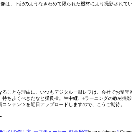
い映像は、下記のようなきわめて限られた機材により撮影されて
なることを理由に、いつもデジタル一眼レフは、会社でお留守
、持ち歩くべきだなと猛反省。生中継、eラーニングの教材撮
画コンテンツを近日アップロードしますので、こうご期待。
す
テンツの作り方
,
ナマチューケー
,
動画配信
by.m.nishimura
3
Comme