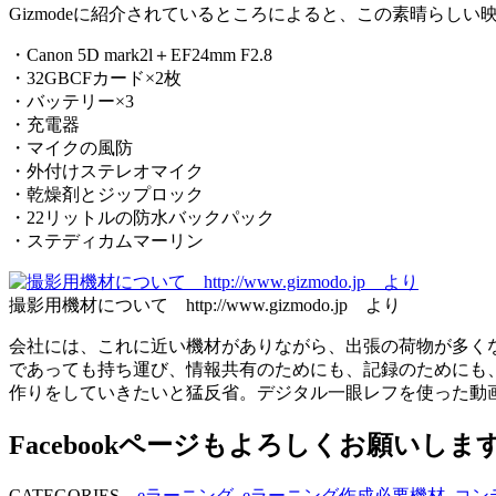
Gizmodeに紹介されているところによると、この素晴らし
・Canon 5D mark2l＋EF24mm F2.8
・32GBCFカード×2枚
・バッテリー×3
・充電器
・マイクの風防
・外付けステレオマイク
・乾燥剤とジップロック
・22リットルの防水バックパック
・ステディカムマーリン
撮影用機材について http://www.gizmodo.jp より
会社には、これに近い機材がありながら、出張の荷物が多く
であっても持ち運び、情報共有のためにも、記録のためにも
作りをしていきたいと猛反省。デジタル一眼レフを使った動
Facebookページもよろしくお願いしま
CATEGORIES
eラーニング
,
eラーニング作成必要機材
,
コン