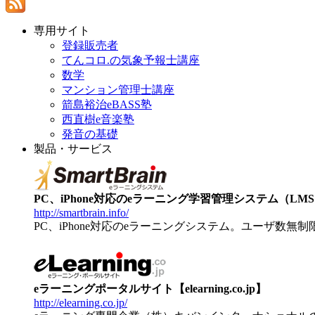
専用サイト
登録販売者
てんコロ.の気象予報士講座
数学
マンション管理士講座
箭島裕治eBASS塾
西直樹e音楽塾
発音の基礎
製品・サービス
PC、iPhone対応のeラーニング学習管理システム（LMS）【
http://smartbrain.info/
PC、iPhone対応のeラーニングシステム。ユーザ数無
eラーニングポータルサイト【elearning.co.jp】
http://elearning.co.jp/