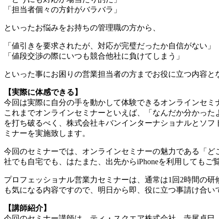
「担当者個々の方針がバラバラ」
といったお悩みをお持ちの管理職の方から、
「値引きを要求されたが、対応が完璧だったか自信がない」
「値段交渉の際にいつも競合他社に負けてしまう」
といった事にお困りの営業担当者の方までお役に立つ内容と
【実際に体感できる】
今回は実際に自分の手を動かして体験できるオンラインセミ
これまでオンラインセミナーといえば、「なんだか分かった
を打ち破るべく、株式会社キバンインターナショナルとソフ
ミナーを実施致します。
今回のセミナーでは、オンラインセミナーの魅力である「ど
社でも自宅でも、はたまた、出先からiPhoneを利用しても
プロフェッショナル営業力セミナーは、通常は1回2時間の研
も気になる内容ですので、明日から即、役に立つ事請け合い
【講師紹介】
今回のセミナー講師は、ティ・スクエア株式会社 寺尾卓巳