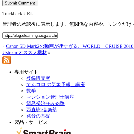
Trackback URL
管理者の承認後に表示します。無関係な内容や、リンクだけ
«
Canon 5D Mark2の動画が凄すぎる。WORLD – CRUISE 
Ustreamオススメ機材
»
専用サイト
登録販売者
てんコロ.の気象予報士講座
数学
マンション管理士講座
箭島裕治eBASS塾
西直樹e音楽塾
発音の基礎
製品・サービス