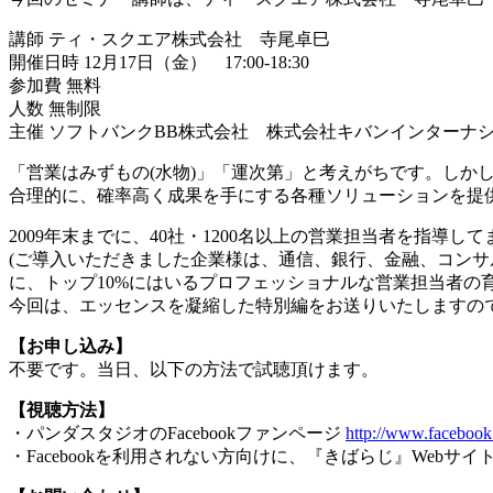
講師 ティ・スクエア株式会社 寺尾卓巳
開催日時 12月17日（金） 17:00-18:30
参加費 無料
人数 無制限
主催 ソフトバンクBB株式会社 株式会社キバンインターナ
「営業はみずもの(水物)」「運次第」と考えがちです。し
合理的に、確率高く成果を手にする各種ソリューションを提
2009年末までに、40社・1200名以上の営業担当者を指導し
(ご導入いただきました企業様は、通信、銀行、金融、コンサ
に、トップ10%にはいるプロフェッショナルな営業担当者の
今回は、エッセンスを凝縮した特別編をお送りいたしますの
【お申し込み】
不要です。当日、以下の方法で試聴頂けます。
【視聴方法】
・パンダスタジオのFacebookファンページ
http://www.facebook
・Facebookを利用されない方向けに、『きばらじ』Webサイ