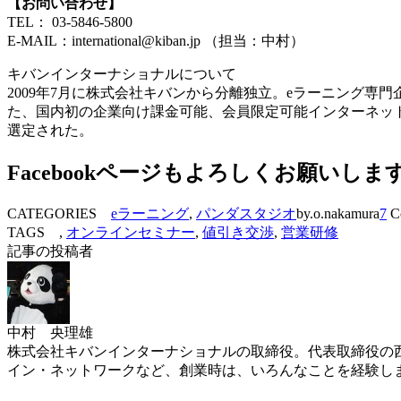
【お問い合わせ】
TEL： 03-5846-5800
E-MAIL：international@kiban.jp （担当：中村）
キバンインターナショナルについて
2009年7月に株式会社キバンから分離独立。eラーニング専
た、国内初の企業向け課金可能、会員限定可能インターネット生中継
選定された。
Facebookページもよろしくお願いしま
CATEGORIES
eラーニング
,
パンダスタジオ
by.o.nakamura
7
C
TAGS ,
オンラインセミナー
,
値引き交渉
,
営業研修
記事の投稿者
中村 央理雄
株式会社キバンインターナショナルの取締役。代表取締役の西
イン・ネットワークなど、創業時は、いろんなことを経験し