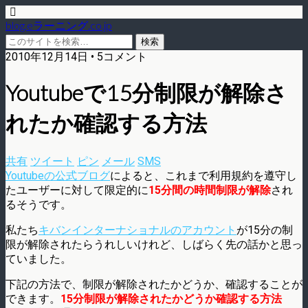
blog.eラーニング.co.jp
2010年12月14日 • 5コメント
Youtubeで15分制限が解除さ
れたか確認する方法
共有
ツイート
ピン
メール
SMS
Youtubeの公式ブログ
によると、これまで利用規約を遵守し
たユーザーに対して限定的に
15分間の時間制限が解除
され
るそうです。
私たち
キバンインターナショナルのアカウント
が15分の制
限が解除されたらうれしいけれど、しばらく先の話かと思っ
ていました。
下記の方法で、制限が解除されたかどうか、確認することが
できます。
15分制限が解除されたかどうか確認する方法