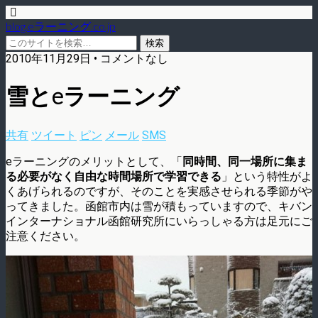
blog.eラーニング.co.jp
2010年11月29日 • コメントなし
雪とeラーニング
共有
ツイート
ピン
メール
SMS
eラーニングのメリットとして、「
同時間、同一場所に集ま
る必要がなく自由な時間場所で学習できる
」という特性がよ
くあげられるのですが、そのことを実感させられる季節がや
ってきました。函館市内は雪が積もっていますので、キバン
インターナショナル函館研究所にいらっしゃる方は足元にご
注意ください。