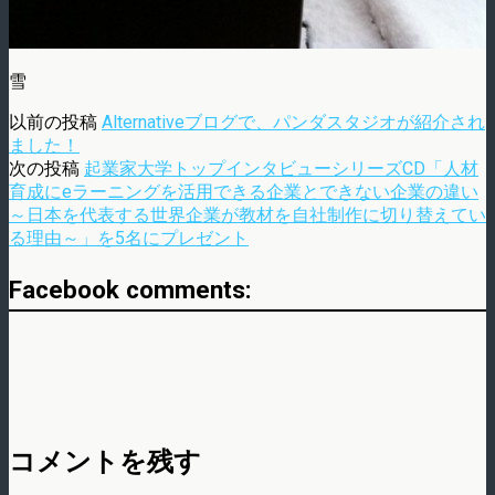
雪
以前の投稿
Alternativeブログで、パンダスタジオが紹介され
ました！
次の投稿
起業家大学トップインタビューシリーズCD「人材
育成にeラーニングを活用できる企業とできない企業の違い
～日本を代表する世界企業が教材を自社制作に切り替えてい
る理由～」を5名にプレゼント
Facebook comments:
コメントを残す