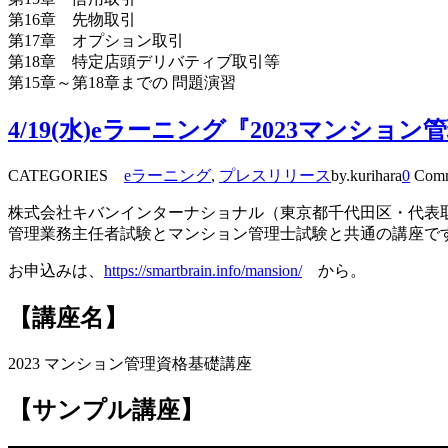
第16章 先物取引
第17章 オプション取引
第18章 特定店頭デリバティブ取引等
第15章～第18章までの 問題演習
4/19(水)eラーニング『2023マンシ
CATEGORIES
eラーニング
,
プレスリリース
by.kurihara
0
Comm
株式会社キバンインターナショナル（東京都千代田区・代表取締役
管理業務主任者試験とマンション管理士試験と共通の講座で
お申込みは、
https://smartbrain.info/mansion/
から。
【講座名】
2023 マンション管理資格基礎講座
【サンプル講座】