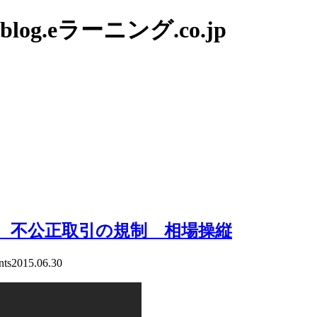
g.eラーニング.co.jp
験 不公正取引の規制 相場操縦
ts
2015.06.30