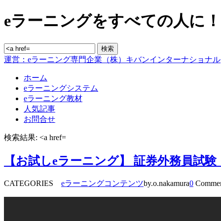
eラーニングをすべての人に！blo
運営：eラーニング専門企業（株）キバンインターナショナル
ホーム
eラーニングシステム
eラーニング教材
人気記事
お問合せ
検索結果: <a href=
【お試しeラーニング】 証券外務員試
CATEGORIES
eラーニングコンテンツ
by.o.nakamura
0
Commen