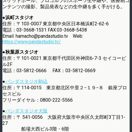
スケットボール、プロゴルフのスポーツ生中継や、医療制コ
ンテンツの撮影、製品発表などの生中継を多く手がける。
●
浜町スタジオ
住所：〒103-0007 東京都中央区日本橋浜町2-62-6
電話：03-3668-1531 FAX:03-3668-5438
Email: hamacho@pandastudio.tv Web:
https://www.pandastudio.tv/
●
秋葉原スタジオ
住所：〒101-0021 東京都千代田区外神田6-7-3 セイコービ
ル2F
電話：03-5812-0666 FAX：03-5812-0669
●
パンダスタジオ駒込
住所：〒114-0015 東京都北区中里２−１９−８ 銀座プロ
セスビル
フリーダイヤル：0800-222-5566
●
パンダスタジオ大阪
住所：〒 541-0056 大阪府大阪市中央区久太郎町3丁目1-
27
船場大西ビル3階・6階