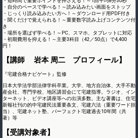
・短時間で重要ポイントを押さえる！～1回平均8分30秒
・自分のペースで学べる！～読み込みたい画面をストップ
・じっくり読み込みたい方へ！～ダウンロード用PDF付き
・聞くだけで覚えられる！～重要数字読み上げコンテンツ付
き
・場所を選ばず学べる！～PC、スマホ、タブレットに対応
・初期費用を抑える！～主要3科目（42／50点）で4,400
円！
【講師 岩本 周二 プロフィール】
『宅建合格ナビゲート』監修
日本大学法学部法律学科卒業。大学、地方自治体、大手不動
産会社、専門学校、地区講習会にて宅建指導。ラジオ、イン
ターネット、ビデオ講座等への出演多数。主な著書は、住宅
新報社刊の的中宅建民法重要条文、宅建六法（重要ワード担
当）、宅建ネット塾、パーフェクト宅建過去10年間（共
著）等
【受講対象者】