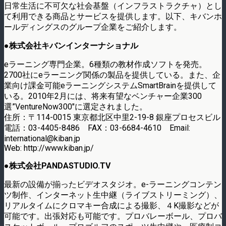
日常生活に不可欠な社会基盤（インフラストラクチャ）とし
て利用できる商品とサービスを提供します。以下、キバンホ
ールディングスのグループ企業をご紹介します。
●
株式会社キバンインターナショナル
eラーニング専門企業。6種類の教材作成ソフトを発売。
2700社にeラーニング関係の製品を提供している。また、企
業向け課金可能eラーニングシステムSmartBrainを提供して
いる。2010年2月には、将来有望なベンチャー企業300
選”VentureNow300″に選定されました。
住所：〒114-0015 東京都北区中里2-19-8 銀座プロセスビル
電話：03-4405-8486 FAX：03-6684-4610 Email:
international@kiban.jp
Web: http://www.kiban.jp/
●
株式会社PANDASTUDIO.TV
最新の設備が揃ったビデオスタジオ。e-ラーニングコンテン
ツ制作、インターネット生中継（ライブストリーミング）、
リアルタイムにクロマキー合成による撮影、４K撮影などが
可能です。出張対応も可能です。プロバレーボール、プロバ