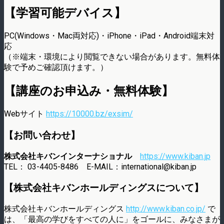
【学習可能デバイス】
PC(Windows・Mac両対応)・iPhone・iPad・Android端末対
応
（※端末・環境により閲覧できない場合があります。無料体
験で予めご確認頂けます。）
【講座のお申込み・無料体験】
Webサイト
https://10000.bz/exsim/
【お問い合わせ】
株式会社キバンインターナショナル
https://www.kiban.jp
TEL： 03-4405-8486 E-MAIL：international@kiban.jp
【株式会社キバンホールディングスについて】
株式会社キバンホールディングス
http://www.kiban.co.jp/
で
は、「最高の学びをすべての人に」をゴールに、みなさまが